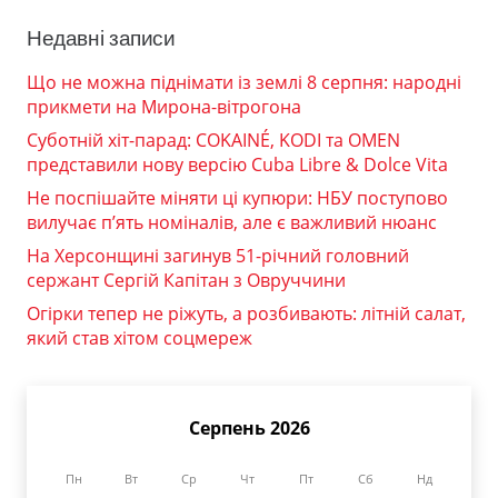
Недавні записи
Що не можна піднімати із землі 8 серпня: народні
прикмети на Мирона-вітрогона
Суботній хіт-парад: COKAINÉ, KODI та OMEN
представили нову версію Cuba Libre & Dolce Vita
Не поспішайте міняти ці купюри: НБУ поступово
вилучає п’ять номіналів, але є важливий нюанс
На Херсонщині загинув 51-річний головний
сержант Сергій Капітан з Овруччини
Огірки тепер не ріжуть, а розбивають: літній салат,
який став хітом соцмереж
Серпень 2026
Пн
Вт
Ср
Чт
Пт
Сб
Нд