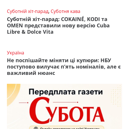
Суботній хіт-парад
,
Суботня кава
Суботній хіт-парад: COKAINÉ, KODI та
OMEN представили нову версію Cuba
Libre & Dolce Vita
Україна
Не поспішайте міняти ці купюри: НБУ
поступово вилучає п’ять номіналів, але є
важливий нюанс