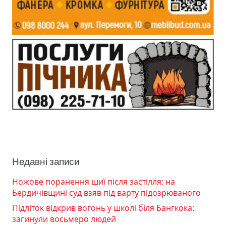
Недавні записи
Ножове поранення шиї після застілля: на
Бердичівщині суд взяв під варту підозрюваного
Підліток відкрив вогонь у школі біля Бангкока:
загинули восьмеро людей