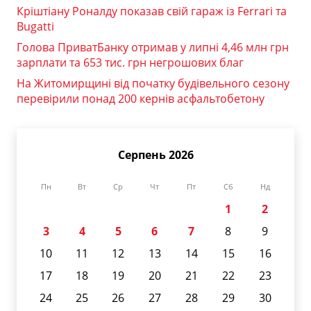
Кріштіану Роналду показав свій гараж із Ferrari та
Bugatti
Голова ПриватБанку отримав у липні 4,46 млн грн
зарплати та 653 тис. грн негрошових благ
На Житомирщині від початку будівельного сезону
перевірили понад 200 кернів асфальтобетону
Серпень 2026
Пн
Вт
Ср
Чт
Пт
Сб
Нд
1
2
3
4
5
6
7
8
9
10
11
12
13
14
15
16
17
18
19
20
21
22
23
24
25
26
27
28
29
30