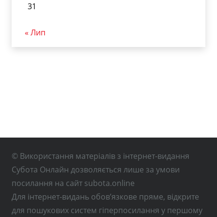
31
« Лип
© Використання матеріалів з інтернет-видання
Субота Онлайн дозволяється лише за умови
посилання на сайт subota.online
Для інтернет-видань обов’язкове пряме, відкрите
для пошукових систем гіперпосилання у першому