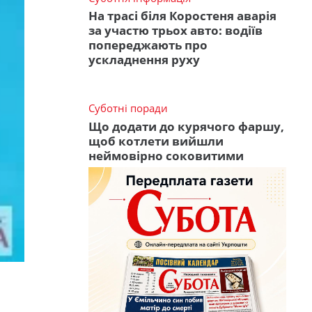
На трасі біля Коростеня аварія
за участю трьох авто: водіїв
попереджають про
ускладнення руху
Суботні поради
Що додати до курячого фаршу,
щоб котлети вийшли
неймовірно соковитими