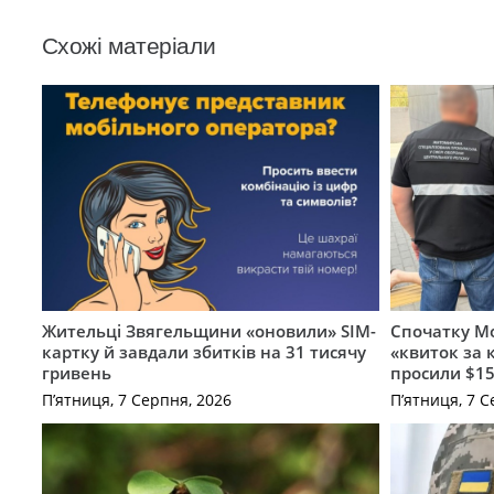
Схожі матеріали
Жительці Звягельщини «оновили» SIM-
Спочатку Мо
картку й завдали збитків на 31 тисячу
«квиток за 
гривень
просили $15
П’ятниця, 7 Серпня, 2026
П’ятниця, 7 С