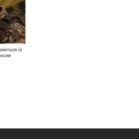
аються із
юком