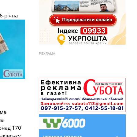
6-річна
РЕКЛАМА
аме
ла
онад 170
нківську