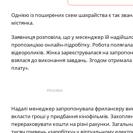
Однією із поширених схем шахрайства є так звана
містянка.
Заявниця розповіла, що у месенджер їй надійшл
пропозицією онлайн-підробітку. Робота полягала
відеороликів. Жінка зареєструвалася на запропон
взялася до виконання завдань. Згодом отримала
плату».
РЕКЛАМА
Надалі менеджер запропонувала фрилансеру вико
вкласти гроші у придбання кінофільмів. Захопле
перераховувати кошти на різні рахунки. Загальн
тисяч гривень «заробітку» у віртуальному електр