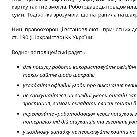
картку так і не змогла. Роботодавець повідомил
суми. Тоді жінка зрозуміла, що натрапила на шахра
Нині правоохоронці встановлюють причетних до 
ст. 190 (Шахрайство) КК України.
Водночас поліцейські радять:
для пошуку роботи використовуйте офіційні
таких сайтів щодо шахраїв;
укладайте офіційні угоди про виконання певн
не спокушайтеся на вигідні умови онлайн-зар
зростання, вимоги вкладати власні кошти д
перевіряйте «роботодавців» через пошукові 
потерпілих від дій ошуканців та зверніть ува
у жодному випадку не переказуйте кошти на 