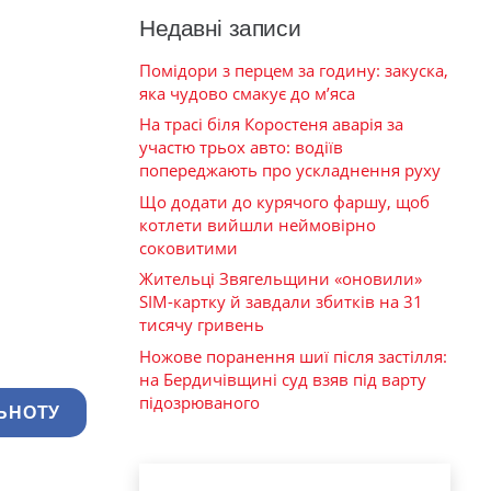
Недавні записи
Помідори з перцем за годину: закуска,
яка чудово смакує до м’яса
На трасі біля Коростеня аварія за
участю трьох авто: водіїв
попереджають про ускладнення руху
Що додати до курячого фаршу, щоб
котлети вийшли неймовірно
соковитими
Жительці Звягельщини «оновили»
SIM-картку й завдали збитків на 31
тисячу гривень
Ножове поранення шиї після застілля:
на Бердичівщині суд взяв під варту
підозрюваного
ЬНОТУ