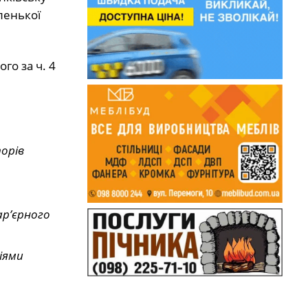
ленької
го за ч. 4
орів
ар’єрного
іями