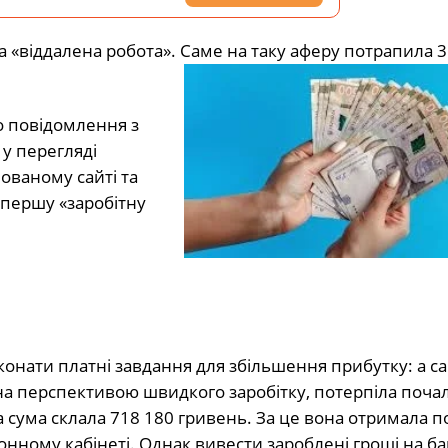
 «віддалена робота». Саме на таку аферу потрапила 3
о повідомлення з
 у перегляді
ованому сайті та
 першу «заробітну
нати платні завдання для збільшення прибутку: а с
на перспективою швидкого заробітку, потерпіла поча
а сума склала 718 180 гривень. За це вона отримала п
онному кабінеті. Однак вивести зароблені гроші на ба