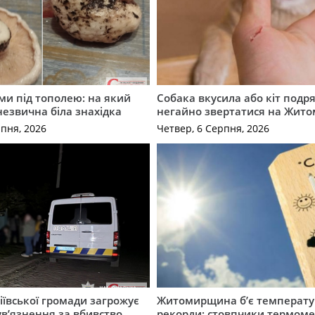
ми під тополею: на який
Собака вкусила або кіт подр
незвична біла знахідка
негайно звертатися на Жит
рпня, 2026
Четвер, 6 Серпня, 2026
ївської громади загрожує
Житомирщина б’є температу
 ув’язнення за вбивство
рекорди: стовпчики термоме