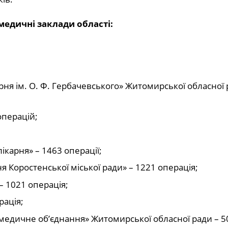
медичні заклади області:
рня ім. О. Ф. Гербачевського» Житомирської обласної 
операцій;
ікарня» – 1463 операції;
 Коростенської міської ради» – 1221 операція;
– 1021 операція;
рація;
медичне об’єднання» Житомирської обласної ради – 5