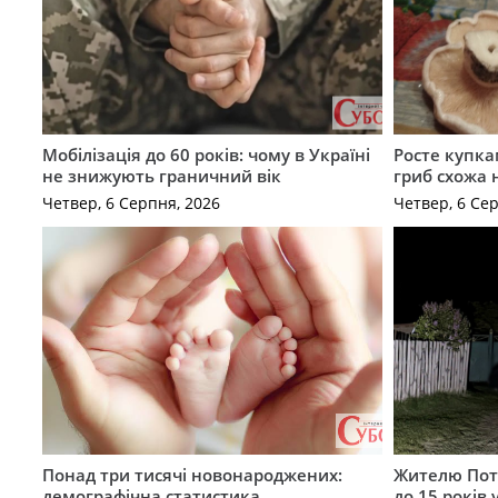
Мобілізація до 60 років: чому в Україні
Росте купка
не знижують граничний вік
гриб схожа 
Четвер, 6 Серпня, 2026
Четвер, 6 Се
Понад три тисячі новонароджених:
Жителю Поті
демографічна статистика
до 15 років