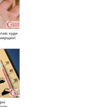
япав: куди
омирщині
рні
трів