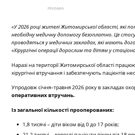
РЕКЛАМА
«У 2026 році жителі Житомирської
області, які 
необхідну медичну допомогу безоплатно. Це стосу
проводяться у медичних закладах, які мають дого
«Хірургічні операції дорослим та дітям у стаціон
Наразі на території Житомирської області працюю
хірургічні втручання і забезпечують пацієнтів 
Упродовж січня–травня 2026 року в закладах охо
оперативних втручань.
Із загальної кількості прооперованих:
1,8 тисячі – діти віком від 0 до 17 років;
21,2 тисячі – дорослі пацієнти віком від 18 ро