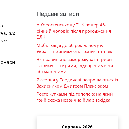
Недавні записи
У Коростенському ТЦК помер 46-
ти
річний чоловік після проходження
ань, що
ВЛК
том
Мобілізація до 60 років: чому в
Україні не знижують граничний вік
Як правильно заморожувати гриби
іонарні
на зиму — сирими, відвареними чи
обсмаженими
7 серпня у Бердичеві попрощаються із
Захисником Дмитром Плаксюком
Росте купками під тополею: на який
гриб схожа незвична біла знахідка
Серпень 2026