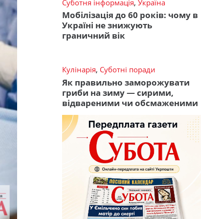
Суботня інформація
,
Україна
Мобілізація до 60 років: чому в
Україні не знижують
граничний вік
Кулінарія
,
Суботні поради
Як правильно заморожувати
гриби на зиму — сирими,
відвареними чи обсмаженими