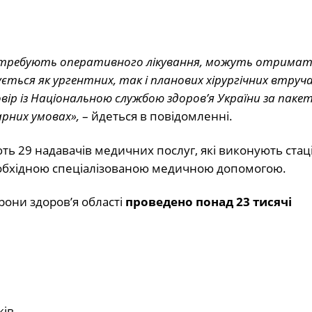
потребують оперативного лікування, можуть отрима
ється як ургентних, так і планових хірургічних втруч
вір із Національною службою здоров’я України за паке
арних умовах»,
– йдеться в повідомленні.
ть 29 надавачів медичних послуг, які виконують стац
необхідною спеціалізованою медичною допомогою.
рони здоров’я області
проведено понад 23 тисячі
ків.