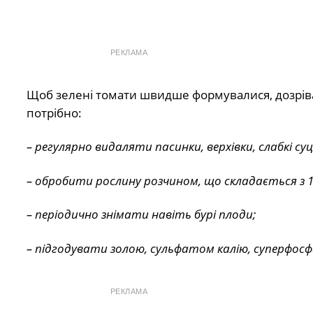
РЕКЛАМА
Щоб зелені томати швидше формувалися, дозрівали
потрібно:
– регулярно видаляти пасинки, верхівки, слабкі су
– обробити рослину розчином, що складається з 1л
– періодично знімати навіть бурі плоди;
– підгодувати золою, сульфатом калію, суперфос
РЕКЛАМА