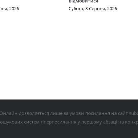
відмовитися
пня, 2026
Субота, 8 Серпня, 2026
Онлайн дозволяється лише за умови посилання на сайт subo
пошукових систем гіперпосилання у першому абзаці на конк