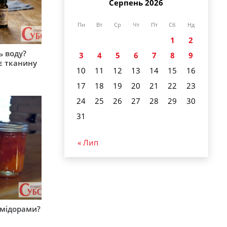
Серпень 2026
Пн
Вт
Ср
Чт
Пт
Сб
Нд
1
2
ь воду?
3
4
5
6
7
8
9
є тканину
10
11
12
13
14
15
16
17
18
19
20
21
22
23
24
25
26
27
28
29
30
31
« Лип
омідорами?