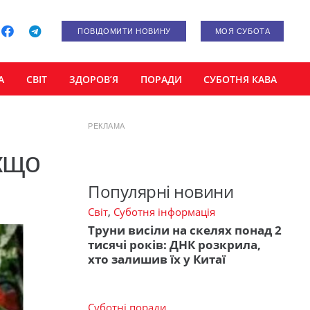
ПОВІДОМИТИ НОВИНУ
МОЯ СУБОТА
А
СВІТ
ЗДОРОВ’Я
ПОРАДИ
СУБОТНЯ КАВА
РЕКЛАМА
кщо
Популярні новини
Світ
,
Суботня інформація
Труни висіли на скелях понад 2
тисячі років: ДНК розкрила,
хто залишив їх у Китаї
Суботні поради