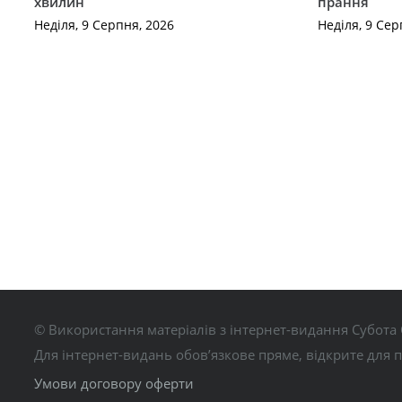
хвилин
прання
Неділя, 9 Серпня, 2026
Неділя, 9 Сер
© Використання матеріалів з інтернет-видання Субота 
Для інтернет-видань обов’язкове пряме, відкрите для 
Умови договору оферти