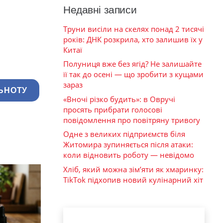
Недавні записи
Труни висіли на скелях понад 2 тисячі
років: ДНК розкрила, хто залишив їх у
Китаї
Полуниця вже без ягід? Не залишайте
її так до осені — що зробити з кущами
зараз
ЬНОТУ
«Вночі різко будить»: в Овручі
просять прибрати голосові
повідомлення про повітряну тривогу
Одне з великих підприємств біля
Житомира зупиняється після атаки:
коли відновить роботу — невідомо
Хліб, який можна зім’яти як хмаринку:
TikTok підхопив новий кулінарний хіт