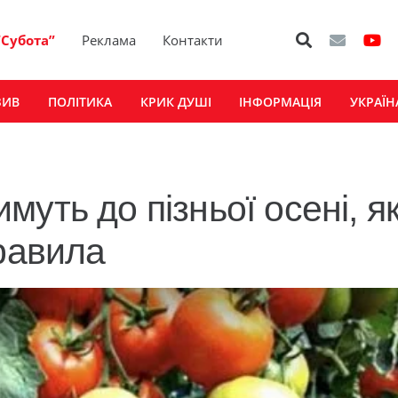
“Субота”
Реклама
Контакти
ЗИВ
ПОЛІТИКА
КРИК ДУШІ
ІНФОРМАЦІЯ
УКРАЇН
уть до пізньої осені, я
правила