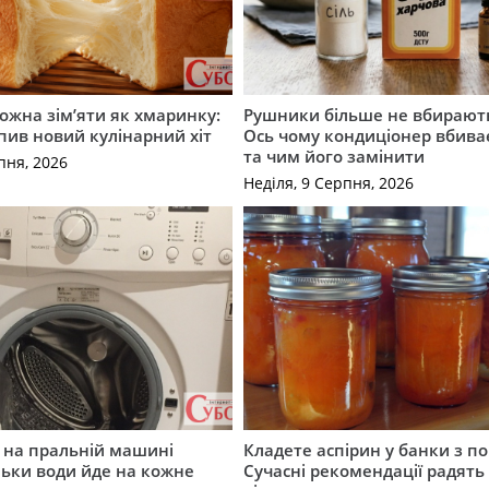
можна зім’яти як хмаринку:
Рушники більше не вбирают
опив новий кулінарний хіт
Ось чому кондиціонер вбива
та чим його замінити
пня, 2026
Неділя, 9 Серпня, 2026
 на пральній машині
Кладете аспірин у банки з п
льки води йде на кожне
Сучасні рекомендації радять