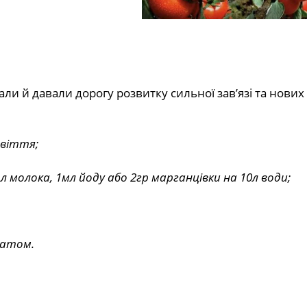
 й давали дорогу розвитку сильної зав’язі та нових 
цвіття;
 молока, 1мл йоду або 2гр марганцівки на 10л води;
фатом.