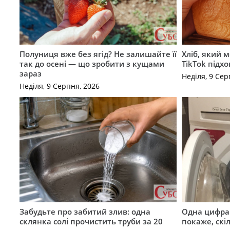
Полуниця вже без ягід? Не залишайте її
Хліб, який 
так до осені — що зробити з кущами
TikTok підх
зараз
Неділя, 9 Сер
Неділя, 9 Серпня, 2026
Забудьте про забитий злив: одна
Одна цифра
склянка солі прочистить труби за 20
покаже, скі