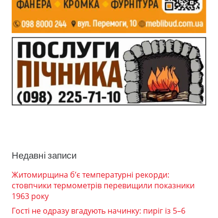
Недавні записи
Житомирщина б’є температурні рекорди:
стовпчики термометрів перевищили показники
1963 року
Гості не одразу вгадують начинку: пиріг із 5–6