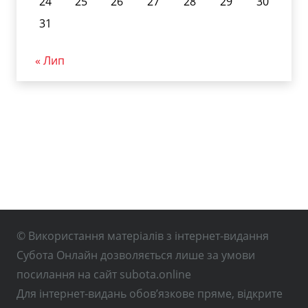
24
25
26
27
28
29
30
31
« Лип
© Використання матеріалів з інтернет-видання
Субота Онлайн дозволяється лише за умови
посилання на сайт subota.online
Для інтернет-видань обов’язкове пряме, відкрите