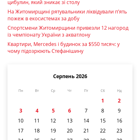
цибулин, який зникає зі столу
На Житомирщині рятувальники ліквідували п’ять
пожеж в екосистемах за добу
Спортсмени Житомирщини привезли 12 нагород
із чемпіонату України з акватлону
Квартири, Mercedes і будинок за $550 тисяч: у
чому підозрюють Стефанішину
Серпень 2026
Пн
Вт
Ср
Чт
Пт
Сб
Нд
1
2
3
4
5
6
7
8
9
10
11
12
13
14
15
16
17
18
19
20
21
22
23