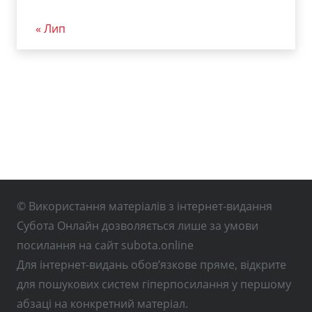
« Лип
© Використання матеріалів з інтернет-видання
Субота Онлайн дозволяється лише за умови
посилання на сайт subota.online
Для інтернет-видань обов’язкове пряме, відкрите
для пошукових систем гіперпосилання у першому
абзаці на конкретний матеріал.