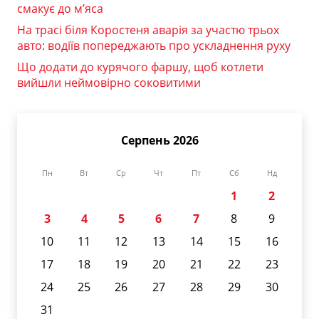
смакує до м’яса
На трасі біля Коростеня аварія за участю трьох
авто: водіїв попереджають про ускладнення руху
Що додати до курячого фаршу, щоб котлети
вийшли неймовірно соковитими
Серпень 2026
Пн
Вт
Ср
Чт
Пт
Сб
Нд
1
2
3
4
5
6
7
8
9
10
11
12
13
14
15
16
17
18
19
20
21
22
23
24
25
26
27
28
29
30
31