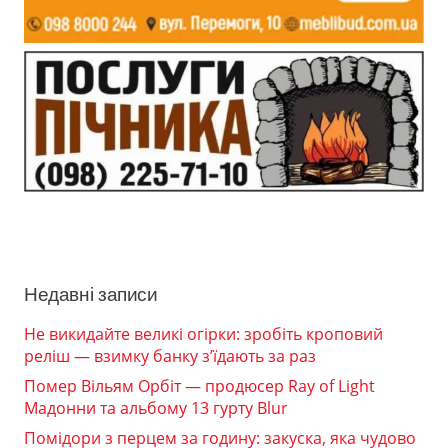
Недавні записи
Не викидайте великі огірки: зробіть кроповий
реліш — взимку банку з’їдають за раз
Помер Вільям Орбіт — продюсер Ray of Light
Мадонни та альбому 13 гурту Blur
Помідори з перцем за годину: закуска, яка чудово