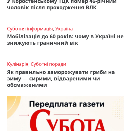
У Коростенському ТЦК помер 46-річний
чоловік після проходження ВЛК
Суботня інформація
,
Україна
Мобілізація до 60 років: чому в Україні не
знижують граничний вік
Кулінарія
,
Суботні поради
Як правильно заморожувати гриби на
зиму — сирими, відвареними чи
обсмаженими