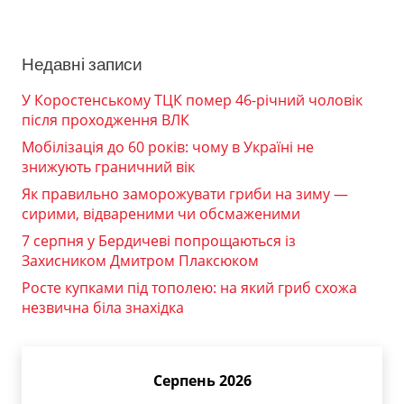
Недавні записи
У Коростенському ТЦК помер 46-річний чоловік
після проходження ВЛК
Мобілізація до 60 років: чому в Україні не
знижують граничний вік
Як правильно заморожувати гриби на зиму —
сирими, відвареними чи обсмаженими
7 серпня у Бердичеві попрощаються із
Захисником Дмитром Плаксюком
Росте купками під тополею: на який гриб схожа
незвична біла знахідка
Серпень 2026