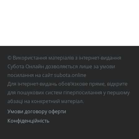
© Використання матеріалів з інтернет-видання
Субота Онлайн дозволяється лише за умови
посилання на сайт subota.online
Для інтернет-видань обов’язкове пряме, відкрите
для пошукових систем гіперпосилання у першому
абзаці на конкретний матеріал.
Умови договору оферти
Конфіденційність