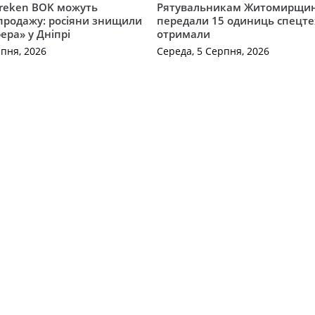
Freken BOK можуть
Рятувальникам Житомирщи
продажу: росіяни знищили
передали 15 одиниць спецте
ера» у Дніпрі
отримали
рпня, 2026
Середа, 5 Серпня, 2026