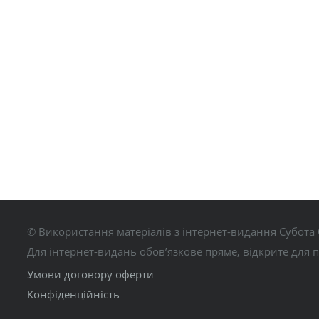
© Використання матеріалів з інтернет-видання Субота 
Для інтернет-видань обов’язкове пряме, відкрите для 
Умови договору оферти
Конфіденційність