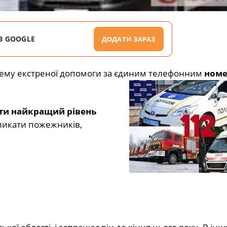
В GOOGLE
ДОДАТИ ЗАРАЗ
истему екстреної допомоги за єдиним телефонним
номе
ти найкращий рівень
ликати пожежників,