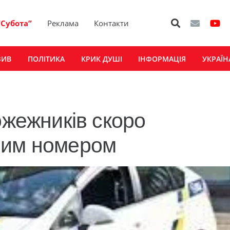
“Субота”
Реклама
Контакти
ЗИВ
ПОЛІТИКА
КРИК ДУШІ
ІНФОРМАЦІЯ
УКРАЇН
ожежників скоро
ним номером