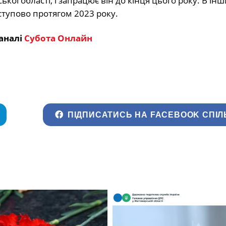
ої області, і запрацює він до кінця цього року. В інш
ступово протягом 2023 року.
аналі
Субота Онлайн
ПІДПИСАТИСЬ НА FACEBOOK СПІЛ