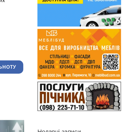
их
ЬНОТУ
Недавні записи