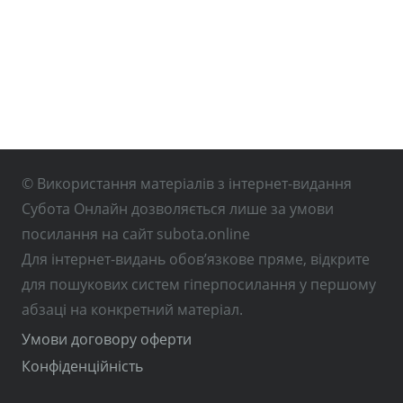
© Використання матеріалів з інтернет-видання
Субота Онлайн дозволяється лише за умови
посилання на сайт subota.online
Для інтернет-видань обов’язкове пряме, відкрите
для пошукових систем гіперпосилання у першому
абзаці на конкретний матеріал.
Умови договору оферти
Конфіденційність