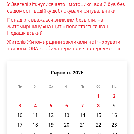
У Звягелі зіткнулися авто і мотоцикл: водій був без
свідомості, водійку деблокували рятувальники
Понад рік вважався зниклим безвісти: на
Житомирщину «на щиті» повертається Іван
Недашківський
Жителів Житомирщини закликали не ігнорувати
тривоги: ОВА зробила термінове попередження
Серпень 2026
Пн
Вт
Ср
Чт
Пт
Сб
Нд
1
2
3
4
5
6
7
8
9
10
11
12
13
14
15
16
17
18
19
20
21
22
23