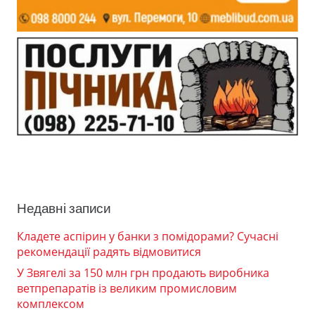
Недавні записи
Кладете аспірин у банки з помідорами? Сучасні
рекомендації радять відмовитися
У Звягелі за 150 млн грн продають виробника
ветпрепаратів із великим промисловим
комплексом