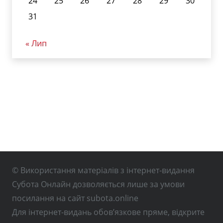
24
25
26
27
28
29
30
31
« Лип
© Використання матеріалів з інтернет-видання
Субота Онлайн дозволяється лише за умови
посилання на сайт subota.online
Для інтернет-видань обов’язкове пряме, відкрите