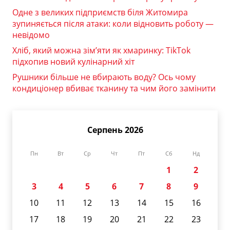
Одне з великих підприємств біля Житомира
зупиняється після атаки: коли відновить роботу —
невідомо
Хліб, який можна зім’яти як хмаринку: TikTok
підхопив новий кулінарний хіт
Рушники більше не вбирають воду? Ось чому
кондиціонер вбиває тканину та чим його замінити
Серпень 2026
Пн
Вт
Ср
Чт
Пт
Сб
Нд
1
2
3
4
5
6
7
8
9
10
11
12
13
14
15
16
17
18
19
20
21
22
23