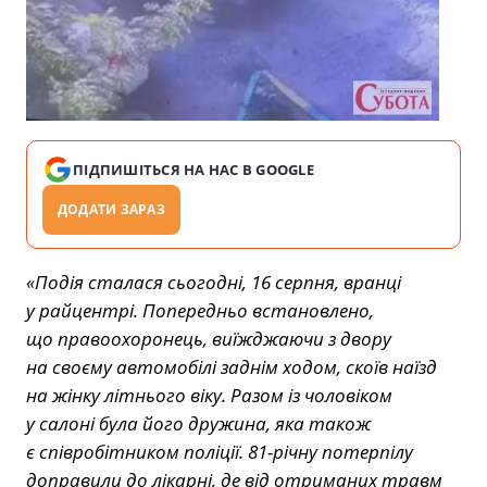
ПІДПИШІТЬСЯ НА НАС В GOOGLE
ДОДАТИ ЗАРАЗ
«Подія сталася сьогодні, 16 серпня, вранці
у райцентрі. Попередньо встановлено,
що правоохоронець, виїжджаючи з двору
на своєму автомобілі заднім ходом, скоїв наїзд
на жінку літнього віку. Разом із чоловіком
у салоні була його дружина, яка також
є співробітником поліції. 81-річну потерпілу
доправили до лікарні, де від отриманих травм