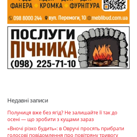
Недавні записи
Полуниця вже без ягід? Не залишайте її так до
осені — що зробити з кущами зараз
«Вночі різко будить»: в Овручі просять прибрати
голосові повідомлення про повітряну тривогу