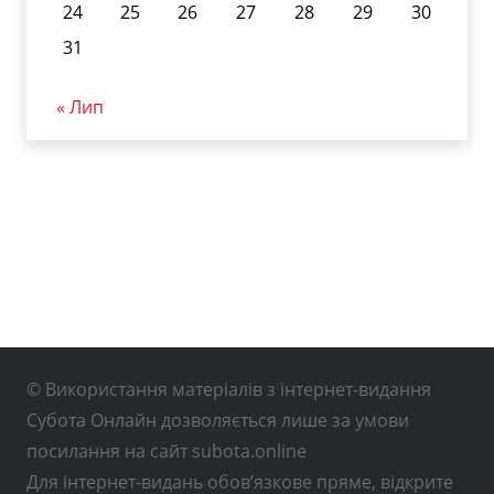
24
25
26
27
28
29
30
31
« Лип
© Використання матеріалів з інтернет-видання
Субота Онлайн дозволяється лише за умови
посилання на сайт subota.online
Для інтернет-видань обов’язкове пряме, відкрите