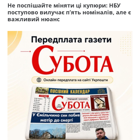
Не поспішайте міняти ці купюри: НБУ
поступово вилучає п’ять номіналів, але є
важливий нюанс