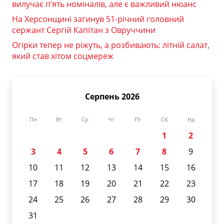
вилучає п’ять номіналів, але є важливий нюанс
На Херсонщині загинув 51-річний головний
сержант Сергій Капітан з Овруччини
Огірки тепер не ріжуть, а розбивають: літній салат,
який став хітом соцмереж
Серпень 2026
Пн
Вт
Ср
Чт
Пт
Сб
Нд
1
2
3
4
5
6
7
8
9
10
11
12
13
14
15
16
17
18
19
20
21
22
23
24
25
26
27
28
29
30
31