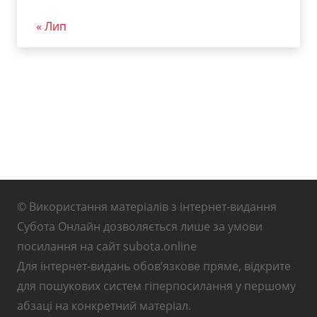
« Лип
© Використання матеріалів з інтернет-видання
Субота Онлайн дозволяється лише за умови
посилання на сайт subota.online
Для інтернет-видань обов’язкове пряме, відкрите
для пошукових систем гіперпосилання у першому
абзаці на конкретний матеріал.