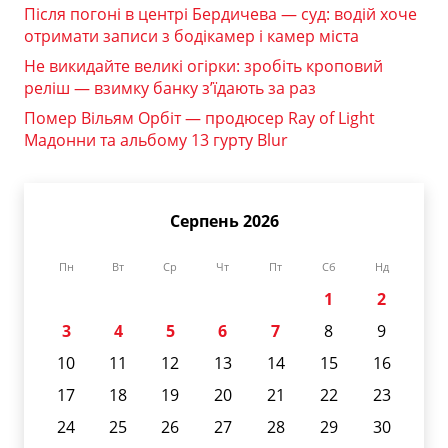
Після погоні в центрі Бердичева — суд: водій хоче
отримати записи з бодікамер і камер міста
Не викидайте великі огірки: зробіть кроповий
реліш — взимку банку з’їдають за раз
Помер Вільям Орбіт — продюсер Ray of Light
Мадонни та альбому 13 гурту Blur
Серпень 2026
Пн
Вт
Ср
Чт
Пт
Сб
Нд
1
2
3
4
5
6
7
8
9
10
11
12
13
14
15
16
17
18
19
20
21
22
23
24
25
26
27
28
29
30