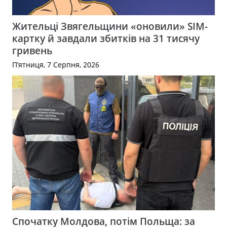
Жительці Звягельщини «оновили» SIM-
картку й завдали збитків на 31 тисячу
гривень
П’ятниця, 7 Серпня, 2026
Спочатку Молдова, потім Польща: за