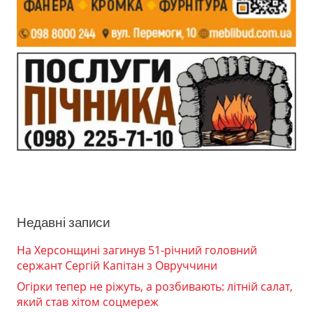
Недавні записи
На Херсонщині загинув 51-річний головний
сержант Сергій Капітан з Овруччини
Огірки тепер не ріжуть, а розбивають: літній салат,
який став хітом соцмереж