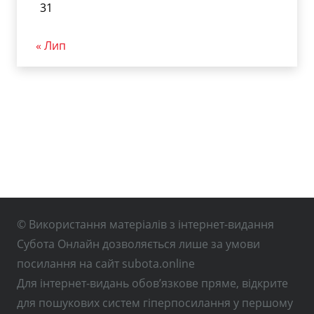
31
« Лип
© Використання матеріалів з інтернет-видання
Субота Онлайн дозволяється лише за умови
посилання на сайт subota.online
Для інтернет-видань обов’язкове пряме, відкрите
для пошукових систем гіперпосилання у першому