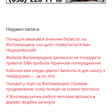
Недавні записи
Понад рік вважався зниклим безвісти: на
Житомирщину «на щиті» повертається Іван
Недашківський
Жителів Житомирщини закликали не ігнорувати
тривоги: ОВА зробила термінове попередження
Кабачки вже нікуди дівати? Запечіть їх для салату з
помідорами — це хіт літа
Скандал у ліцеї на Житомирщині отримав
продовження: чому поліція не склала протокол
У Житомирському районі легковик врізався в
дерево: водійка загинула