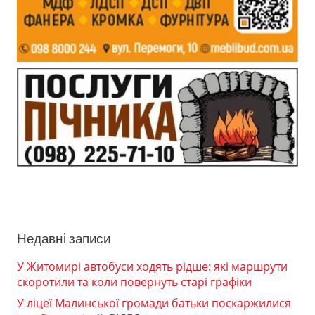
Недавні записи
У Житомирі автобуси ходять рідше: які маршрути
скоротили та коли повернуть старі графіки
У ліцеї Малинської громади батьки поскаржилися