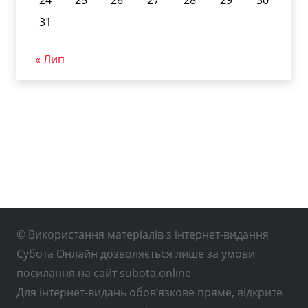
24
25
26
27
28
29
30
31
« Лип
© Використання матеріалів з інтернет-видання
Субота Онлайн дозволяється лише за умови
посилання на сайт subota.online
Для інтернет-видань обов’язкове пряме, відкрите