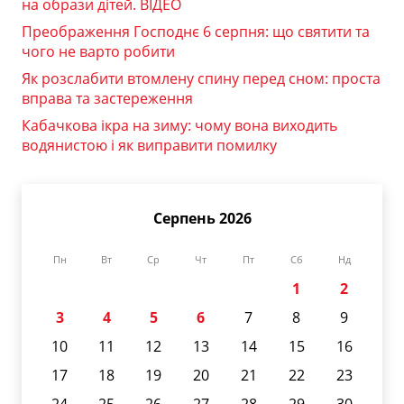
на образи дітей. ВІДЕО
Преображення Господнє 6 серпня: що святити та
чого не варто робити
Як розслабити втомлену спину перед сном: проста
вправа та застереження
Кабачкова ікра на зиму: чому вона виходить
водянистою і як виправити помилку
Серпень 2026
Пн
Вт
Ср
Чт
Пт
Сб
Нд
1
2
3
4
5
6
7
8
9
10
11
12
13
14
15
16
17
18
19
20
21
22
23