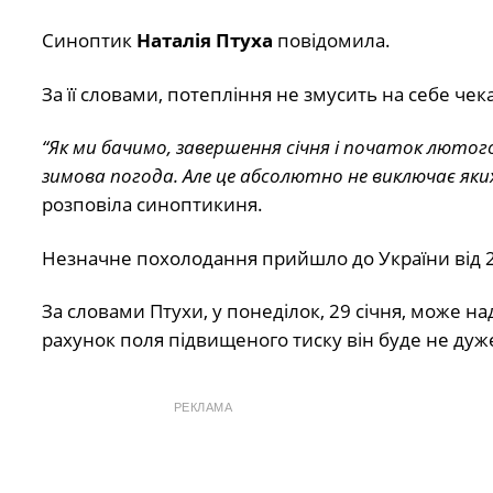
Cиноптик
Наталія Птуха
повідомила.
За її словами, потепління не змусить на себе чек
“Як ми бачимо, завершення січня і початок люто
зимова погода. Але це абсолютно не виключає яки
розповіла синоптикиня.
Незначне похолодання прийшло до України від 2
За словами Птухи, у понеділок, 29 січня, може н
рахунок поля підвищеного тиску він буде не ду
РЕКЛАМА