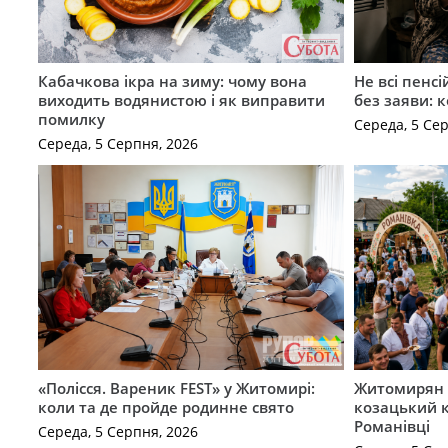
Кабачкова ікра на зиму: чому вона
Не всі пенс
виходить водянистою і як виправити
без заяви: 
помилку
Середа, 5 Се
Середа, 5 Серпня, 2026
«Полісся. Вареник FEST» у Житомирі:
Житомирян 
коли та де пройде родинне свято
козацький к
Романівці
Середа, 5 Серпня, 2026