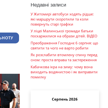
Недавні записи
У Житомирі автобуси ходять рідше:
які маршрути скоротили та коли
повернуть старі графіки
У ліцеї Малинської громади батьки
поскаржилися на образи дітей. ВІДЕО
ЬНОТУ
Преображення Господнє 6 серпня: що
святити та чого не варто робити
Як розслабити втомлену спину перед
сном: проста вправа та застереження
Кабачкова ікра на зиму: чому вона
виходить водянистою і як виправити
помилку
Серпень 2026