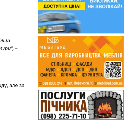
ільш
тури”,
–
ду, але за