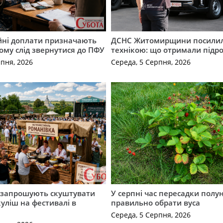
ійні доплати призначають
ДСНС Житомирщини посили
кому слід звернутися до ПФУ
технікою: що отримали підро
рпня, 2026
Середа, 5 Серпня, 2026
запрошують скуштувати
У серпні час пересадки полун
уліш на фестивалі в
правильно обрати вуса
Середа, 5 Серпня, 2026