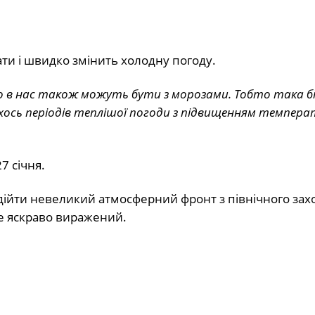
ати і швидко змінить холодну погоду.
го в нас також можуть бути з морозами. Тобто така б
хось періодів теплішої погоди з підвищенням темпера
7 січня.
адійти невеликий атмосферний фронт з північного захо
же яскраво виражений.