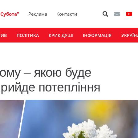
“Субота”
Реклама
Контакти
ЗИВ
ПОЛІТИКА
КРИК ДУШІ
ІНФОРМАЦІЯ
УКРАЇН
тому – якою буде
прийде потепління