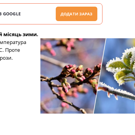
В GOOGLE
ДОДАТИ ЗАРАЗ
й місяць зими.
емпература
C. Проте
рози.