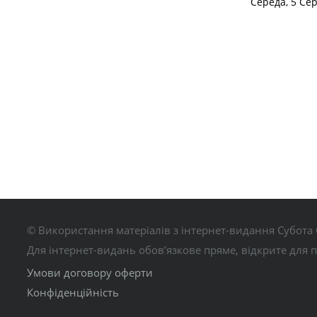
Середа, 5 Се
© Використання матеріалів з інтернет-видання Субота 
Для інтернет-видань обов’язкове пряме, відкрите для 
Умови договору оферти
Конфіденційність