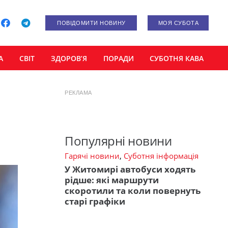
ПОВІДОМИТИ НОВИНУ
МОЯ СУБОТА
А
СВІТ
ЗДОРОВ’Я
ПОРАДИ
СУБОТНЯ КАВА
РЕКЛАМА
Популярні новини
Гарячі новини
,
Суботня інформація
У Житомирі автобуси ходять
рідше: які маршрути
скоротили та коли повернуть
старі графіки