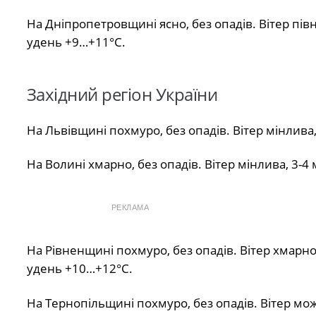
На Дніпропетровщині ясно, без опадів. Вітер півн
удень +9…+11°С.
Західний регіон України
На Львівщині похмуро, без опадів. Вітер мінлива
На Волині хмарно, без опадів. Вітер мінлива, 3-4
РЕКЛАМА
На Рівненщині похмуро, без опадів. Вітер хмарно
удень +10…+12°С.
На Тернопільщині похмуро, без опадів. Вітер мож