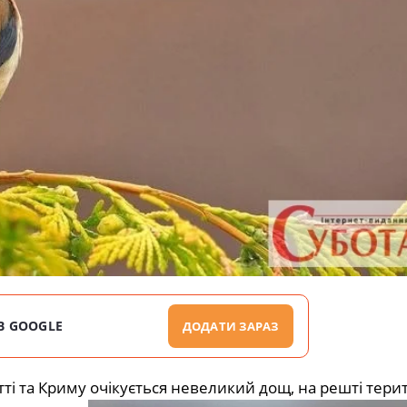
В GOOGLE
ДОДАТИ ЗАРАЗ
тті та Криму очікується невеликий дощ, на решті терит