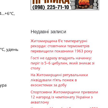
4…+6°С,
Недавні записи
Житомирщина б’є температурні
рекорди: стовпчики термометрів
°С, удень
перевищили показники 1963 року
Гості не одразу вгадують начинку:
пиріг із 5–6 цибулин, який зникає зі
столу
На Житомирщині рятувальники
ліквідували п’ять пожеж в
тура
екосистемах за добу
Спортсмени Житомирщини привезли
12 нагород із чемпіонату України з
акватлону