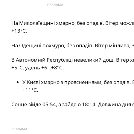
РЕКЛАМА
На Миколаївщині хмарно, без опадів. Вітер можл
+13°С.
На Одещині похмуро, без опадів. Вітер мінлива, 
В Автономній Республіці невеликий дощ. Вітер х
+5°С, удень +6…+8°С.
У Києві хмарно з проясненнями, без опадів. 
+11°С.
Сонце зійде 05:54, а зайде о 18:14. Довжина дня 
РЕКЛАМА