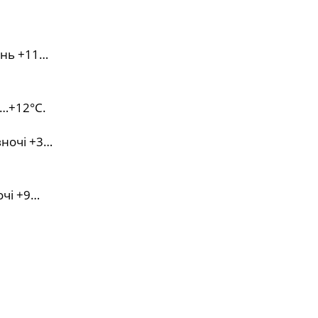
ень +11…
0…+12°С.
вночі +3…
очі +9…