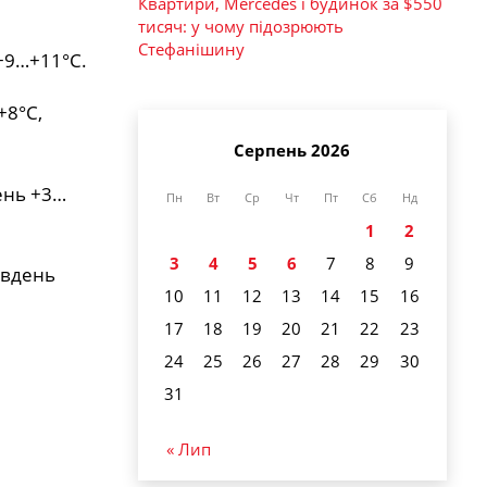
Квартири, Mercedes і будинок за $550
тисяч: у чому підозрюють
Стефанішину
 +9…+11°С.
+8°С,
Серпень 2026
ень +3…
Пн
Вт
Ср
Чт
Пт
Сб
Нд
1
2
3
4
5
6
7
8
9
 вдень
10
11
12
13
14
15
16
17
18
19
20
21
22
23
24
25
26
27
28
29
30
31
« Лип