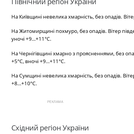
Північний регіон України
На Київщині невелика хмарність, без опадів. Віт
На Житомирщині похмуро, без опадів. Вітер півде
уночі +9…+11°С.
На Чернігівщині хмарно з проясненнями, без опа
+5°С, вночі +9…+11°С.
На Сумщині невелика хмарність, без опадів. Віте
+8…+10°С.
РЕКЛАМА
Східний регіон України