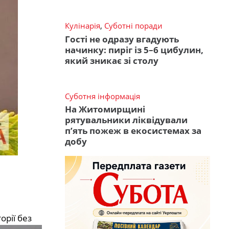
Кулінарія
,
Суботні поради
Гості не одразу вгадують
начинку: пиріг із 5–6 цибулин,
який зникає зі столу
Суботня інформація
На Житомирщині
рятувальники ліквідували
п’ять пожеж в екосистемах за
добу
орії без