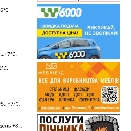
6°С,
5…+7°С.
0°С.
+5…+7°С,
удень +8…