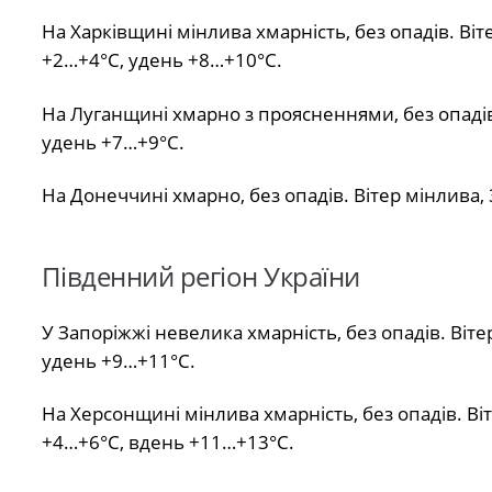
На Харківщині мінлива хмарність, без опадів. Ві
+2…+4°С, удень +8…+10°С.
На Луганщині хмарно з проясненнями, без опадів.
удень +7…+9°С.
На Донеччині хмарно, без опадів. Вітер мінлива,
Південний регіон України
У Запоріжжі невелика хмарність, без опадів. Віте
удень +9…+11°С.
На Херсонщині мінлива хмарність, без опадів. Ві
+4…+6°С, вдень +11…+13°С.