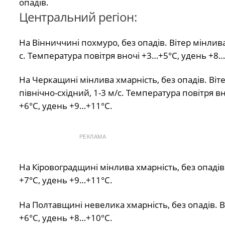
опадів.
Центральний регіон:
На Вінниччині похмуро, без опадів. Вітер мінлива
с. Температура повітря вночі +3…+5°С, удень +8
На Черкащині мінлива хмарність, без опадів. Віт
північно-східний, 1-3 м/с. Температура повітря в
+6°С, удень +9…+11°С.
РЕКЛАМА
На Кіровоградщині мінлива хмарність, без опадів.
+7°С, удень +9…+11°С.
На Полтавщині невелика хмарність, без опадів. Ві
+6°С, удень +8…+10°С.