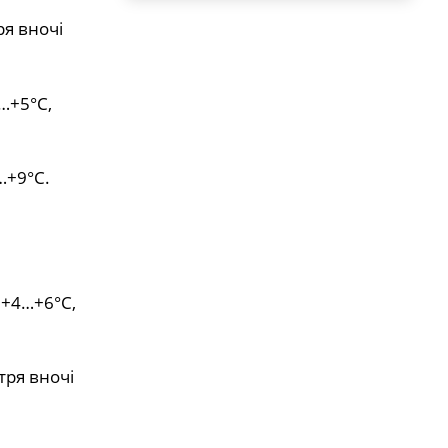
ря вночі
…+5°С,
…+9°С.
 +4…+6°С,
тря вночі