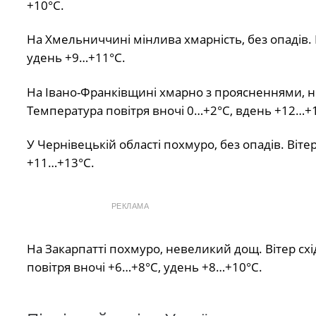
+10°С.
На Хмельниччині мінлива хмарність, без опадів. 
удень +9…+11°С.
На Івано-Франківщині хмарно з проясненнями, н
Температура повітря вночі 0…+2°С, вдень +12…+
У Чернівецькій області похмуро, без опадів. Віт
+11…+13°С.
РЕКЛАМА
На Закарпатті похмуро, невеликий дощ. Вітер схі
повітря вночі +6…+8°С, удень +8…+10°С.