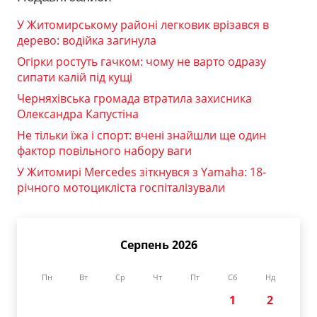
У Житомирському районі легковик врізався в
дерево: водійка загинула
Огірки ростуть гачком: чому не варто одразу
сипати калій під кущі
Черняхівська громада втратила захисника
Олександра Капустіна
Не тільки їжа і спорт: вчені знайшли ще один
фактор повільного набору ваги
У Житомирі Mercedes зіткнувся з Yamaha: 18-
річного мотоцикліста госпіталізували
Серпень 2026
Пн
Вт
Ср
Чт
Пт
Сб
Нд
1
2