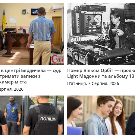
і в центрі Бердичева — суд:
Помер Вільям Орбіт — продю
отримати записи з
Light Мадонни та альбому 13 
 камер міста
П’ятниця, 7 Серпня, 2026
ерпня, 2026