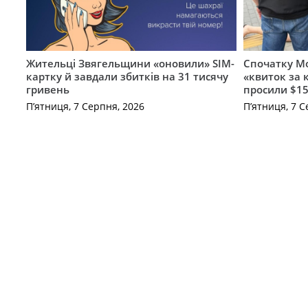
Жительці Звягельщини «оновили» SIM-
Спочатку Мо
картку й завдали збитків на 31 тисячу
«квиток за 
гривень
просили $15
П’ятниця, 7 Серпня, 2026
П’ятниця, 7 С