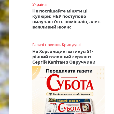
Україна
Не поспішайте міняти ці
купюри: НБУ поступово
вилучає п’ять номіналів, але є
важливий нюанс
Гарячі новини
,
Крик душі
На Херсонщині загинув 51-
річний головний сержант
Сергій Капітан з Овруччини