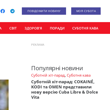
ПОВІДОМИТИ НОВИНУ
МОЯ СУБОТА
А
СВІТ
ЗДОРОВ’Я
ПОРАДИ
СУБОТНЯ КАВА
РЕКЛАМА
Популярні новини
Суботній хіт-парад
,
Суботня кава
Суботній хіт-парад: COKAINÉ,
KODI та OMEN представили
нову версію Cuba Libre & Dolce
Vita