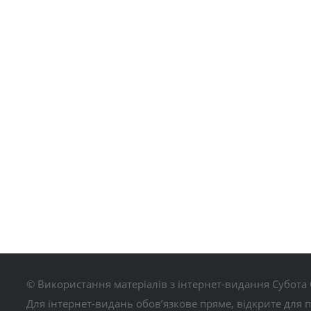
© Використання матеріалів з інтернет-видання Субота 
Для інтернет-видань обов’язкове пряме, відкрите для 