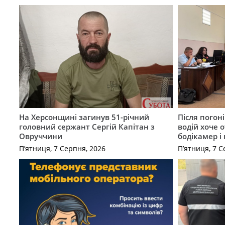
На Херсонщині загинув 51-річний
Після погон
головний сержант Сергій Капітан з
водій хоче 
Овруччини
бодікамер і
П’ятниця, 7 Серпня, 2026
П’ятниця, 7 С