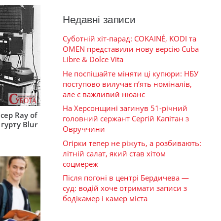
Недавні записи
Суботній хіт-парад: COKAINÉ, KODI та
OMEN представили нову версію Cuba
Libre & Dolce Vita
Не поспішайте міняти ці купюри: НБУ
поступово вилучає п’ять номіналів,
але є важливий нюанс
На Херсонщині загинув 51-річний
сер Ray of
головний сержант Сергій Капітан з
гурту Blur
Овруччини
Огірки тепер не ріжуть, а розбивають:
літній салат, який став хітом
соцмереж
Після погоні в центрі Бердичева —
суд: водій хоче отримати записи з
бодікамер і камер міста