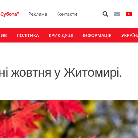
“Субота”
Реклама
Контакти
ЗИВ
ПОЛІТИКА
КРИК ДУШІ
ІНФОРМАЦІЯ
УКРАЇН
ні жовтня у Житомирі.