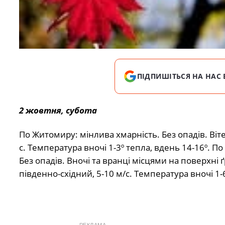
ПІДПИШІТЬСЯ НА НАС 
2 жовтня, субота
По Житомиру: мінлива хмарність. Без опадів. Віте
с. Температура вночі 1-3º тепла, вдень 14-16º. По
Без опадів. Вночі та вранці місцями на поверхні ґ
південно-східний, 5-10 м/с. Температура вночі 1-6
РЕКЛАМА