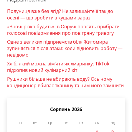
Полуниця вже без ягід? Не залишайте її так до
осені — що зробити з кущами зараз
«Вночі різко будить»: в Овручі просять прибрати
голосові повідомлення про повітряну тривогу
Одне з великих підприємств біля Житомира
зупиняється після атаки: коли відновить роботу —
невідомо
Хліб, який можна зім’яти як хмаринку: TikTok
підхопив новий кулінарний хіт
Рушники більше не вбирають воду? Ось чому
кондиціонер вбиває тканину та чим його замінити
Серпень 2026
Пн
Вт
Ср
Чт
Пт
Сб
Нд