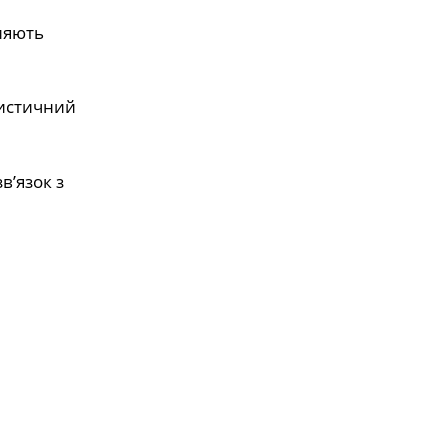
рияють
ристичний
в’язок з