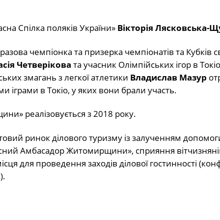
асна Спілка поляків України»
Вікторія Лясковська-Щ
оразова чемпіонка та призерка чемпіонатів та Кубків св
асія Четверікова
та учасник Олімпійських ігор в Токіо
ьких змагань з легкої атлетики
Владислав Мазур
от
и іграми в Токіо, у яких вони брали участь.
ни» реалізовується з 2018 року.
овий ринок ділового туризму із залученням допомог
есний Амбасадор Житомирщини», сприяння вітчизняні
сця для проведення заходів ділової гостинності (кон
).