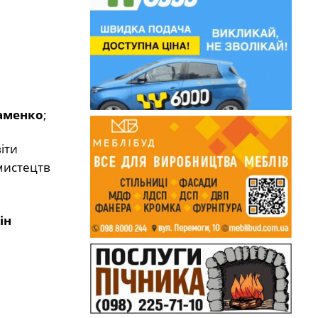
аменко
;
іти
мистецтв
ін