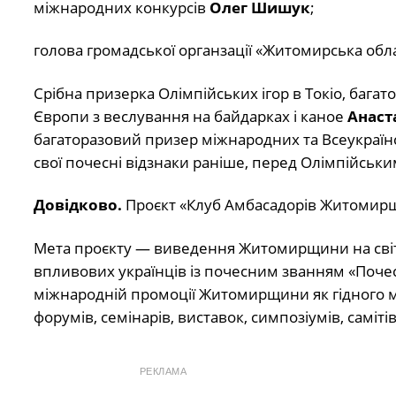
міжнародних конкурсів
Олег Шишук
;
голова громадської органзації «Житомирська обл
Срібна призерка Олімпійських ігор в Токіо, багат
Європи з веслування на байдарках і каное
Анаст
багаторазовий призер міжнародних та Всеукраїнс
свої почесні відзнаки раніше, перед Олімпійським
Довідково.
Проєкт «Клуб Амбасадорів Житомирщи
Мета проєкту — виведення Житомирщини на світ
впливових українців із почесним званням «Поч
міжнародній промоції Житомирщини як гідного мі
форумів, семінарів, виставок, симпозіумів, самітів
РЕКЛАМА