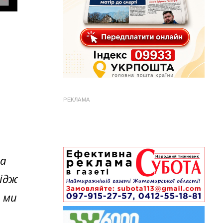
РЕКЛАМА
а
ідж
 ми