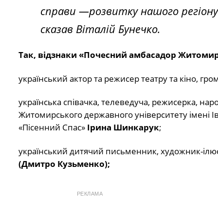
справи —розвитку нашого регіону 
сказав Віталій Бунечко.
Так, відзнаки «Почесний амбасадор Житоми
український актор та режисер театру та кіно, гр
українська співачка, телеведуча, режисерка, нар
Житомирського державного університету імені 
«Пісенний Спас»
Ірина Шинкарук
;
український дитячий письменник, художник-ілюст
(Дмитро Кузьменко);
РЕКЛАМА