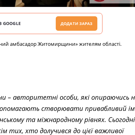
В GOOGLE
ДОДАТИ ЗАРАЗ
есний амбасадор Житомирщини» жителям області.
 – авторитетні особи, які опираючись н
я допомагають створювати привабливий ім
нському та міжнародному рівнях. Сьогодні
ім тих, хто долучився до цієї важливої