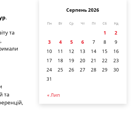
Серпень 2026
ур
.
Пн
Вт
Ср
Чт
Пт
Сб
Нд
іту та
1
2
,
3
4
5
6
7
8
9
римали
10
11
12
13
14
15
16
17
18
19
20
21
22
23
24
25
26
27
28
29
30
31
и
й та
« Лип
ференцій,