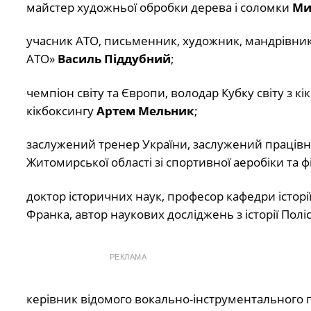
майстер художньої обробки дерева і соломки
Ми
учасник АТО, письменник, художник, мандрівник, 
АТО»
Василь Піддубний
;
чемпіон світу та Європи, володар Кубку світу з к
кікбоксингу
Артем Мельник
;
заслужений тренер України, заслужений працівник
Житомирської областi зi спортивної аеробiки та 
доктор історичних наук, професор кафедри історі
Франка, автор наукових досліджень з історії Поліс
РЕКЛАМА
керівник відомого вокально-інструментального г