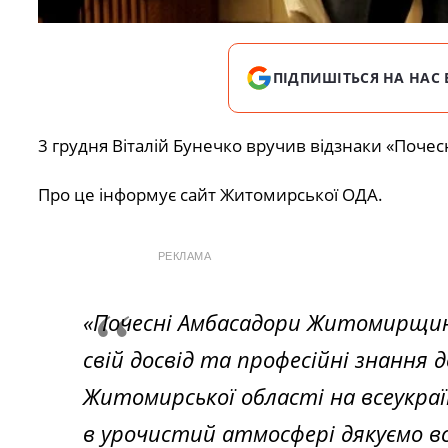
ПІДПИШІТЬСЯ НА НАС 
3 грудня Віталій Бунечко вручив відзнаки «Поч
Про це інформує сайт Житомирської ОДА.
РЕКЛАМА
«Почесні Амбасадори Житомирщини
свій досвід та професійні знанн
Житомирської області на всеукраї
в урочистий атмосфері дякуємо вс