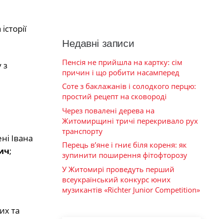
історії
Недавні записи
Пенсія не прийшла на картку: сім
 з
причин і що робити насамперед
Соте з баклажанів і солодкого перцю:
простий рецепт на сковороді
Через повалені дерева на
Житомирщині тричі перекривало рух
транспорту
ні Івана
Перець в’яне і гниє біля кореня: як
ич
;
зупинити поширення фітофторозу
У Житомирі проведуть перший
всеукраїнський конкурс юних
музикантів «Richter Junior Competition»
их та