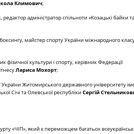
кола Климович
;
редактор адміністратор спільноти «Козацькі байки та 
ікбоксингу, майстер спорту України міжнародного класу
 фізичної культури і спорту, керівник Федерацiї
фiтнесу
Лариса Мохорт
;
ї України Житомирського державного університету іме
ької Січі та Олевської республіки
Сергій Стельников
урту «ЧІП», який є переможцем багатьох всеукраїнськ