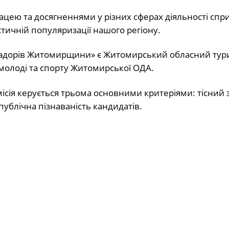
рацею та досягненнями у різних сферах діяльності сп
истичній популяризації нашого регіону.
басадорів Житомирщини» є Житомирський обласний ту
молоді та спорту Житомирської ОДА.
сія керується трьома основними критеріями: тісний з
публічна пізнаваність кандидатів.