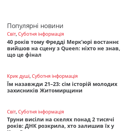
Популярні новини
Світ
,
Суботня інформація
40 років тому Фредді Мерк’юрі востаннє
вийшов на сцену з Queen: ніхто не знав,
що це фінал
Крик душі
,
Суботня інформація
Їм назавжди 21–23: сім історій молодих
захисників Житомирщини
Світ
,
Суботня інформація
Труни висіли на скелях понад 2 тисячі
років: ДНК розкрила, хто залишив їх у