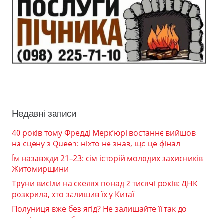
Недавні записи
40 років тому Фредді Мерк’юрі востаннє вийшов
на сцену з Queen: ніхто не знав, що це фінал
Їм назавжди 21–23: сім історій молодих захисників
Житомирщини
Труни висіли на скелях понад 2 тисячі років: ДНК
розкрила, хто залишив їх у Китаї
Полуниця вже без ягід? Не залишайте її так до