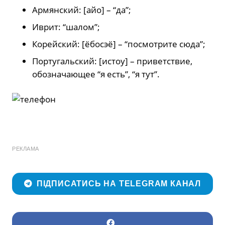
Армянский: [айо] – “да”;
Иврит: “шалом”;
Корейский: [ёбосэё] – “посмотрите сюда”;
Португальский: [истоу] – приветствие,
обозначающее “я есть”, “я тут”.
РЕКЛАМА
ПІДПИСАТИСЬ НА TELEGRAM КАНАЛ