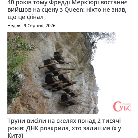
40 років тому Фредді Мерк’юрі востаннє
вийшов на сцену з Queen: ніхто не знав,
що це фінал
Неділя, 9 Серпня, 2026
Труни висіли на скелях понад 2 тисячі
років: ДНК розкрила, хто залишив їх у
Китаї