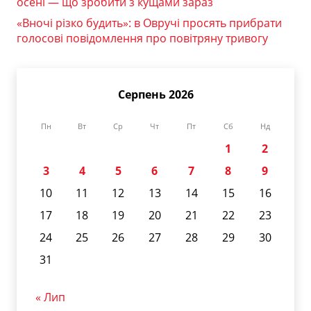
осені — що зробити з кущами зараз
«Вночі різко будить»: в Овручі просять прибрати
голосові повідомлення про повітряну тривогу
Серпень 2026
Пн
Вт
Ср
Чт
Пт
Сб
Нд
1
2
3
4
5
6
7
8
9
10
11
12
13
14
15
16
17
18
19
20
21
22
23
24
25
26
27
28
29
30
31
« Лип