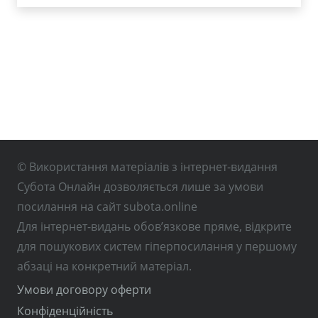
© Використання матеріалів з інтернет-видання
Субота Онлайн дозволяється лише за умови
посилання на сайт subota.online
Для інтернет-видань обов’язкове пряме, відкрите
для пошукових систем гіперпосилання у першому
абзаці на конкретний матеріал.
Умови договору оферти
Конфіденційність