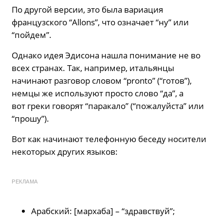
По другой версии, это была вариация
французского “Allons”, что означает “ну” или
“пойдем”.
Однако идея Эдисона нашла понимание не во
всех странах. Так, например, итальянцы
начинают разговор словом “pronto” (“готов”),
немцы же используют просто слово “да”, а
вот греки говорят “паракало” (“пожалуйста” или
“прошу”).
Вот как начинают телефонную беседу носители
некоторых других языков:
РЕКЛАМА
Арабский: [мархаба] – “здравствуй”;