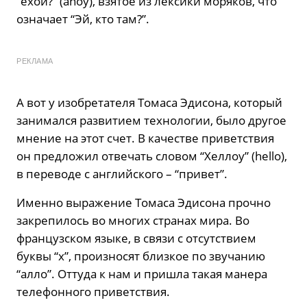
“ехой?” (ahoy), взятое из лексики моряков, что
означает “Эй, кто там?”.
РЕКЛАМА
А вот у изобретателя Томаса Эдисона, который
занимался развитием технологии, было другое
мнение на этот счет. В качестве приветствия
он предложил отвечать словом “Хеллоу” (hеllo),
в переводе с английского – “привет”.
Именно выражение Томаса Эдисона прочно
закрепилось во многих странах мира. Во
французском языке, в связи с отсутствием
буквы “х”, произносят близкое по звучанию
“алло”. Оттуда к нам и пришла такая манера
телефонного приветствия.