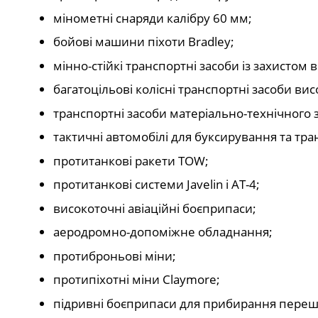
мінометні снаряди калібру 60 мм;
бойові машини піхоти Bradley;
мінно-стійкі транспортні засоби із захистом в
багатоцільові колісні транспортні засоби ви
транспортні засоби матеріально-технічного
тактичні автомобілі для буксирування та тра
протитанкові ракети TOW;
протитанкові системи Javelin і AT-4;
високоточні авіаційні боєприпаси;
аеродромно-допоміжне обладнання;
протиброньові міни;
протипіхотні міни Claymore;
підривні боєприпаси для прибирання переш