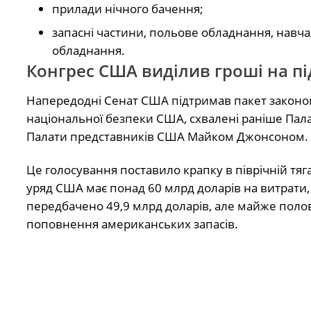
прилади нічного бачення;
запасні частини, польове обладнання, навч
обладнання.
Конгрес США виділив гроші на п
Напередодні Сенат США підтримав пакет законоп
національної безпеки США, схвалені раніше Пал
Палати представників США Майком Джонсоном.
Це голосування поставило крапку в піврічній тяг
уряд США має понад 60 млрд доларів на витрати, 
передбачено 49,9 млрд доларів, але майже поло
поповнення американських запасів.