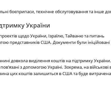
альні боєприпаси, технічне обслуговування та інше д
ідтримку України
роектів щодо України, Ізраїлю, Тайваню та питань
атою представників США. Документи були ініційовані
анині довкола виділення коштів на підтримку України
пов’язані з допомогою Україні. Зокрема, на військові
вина цих коштів залишиться в США та буде витрачена