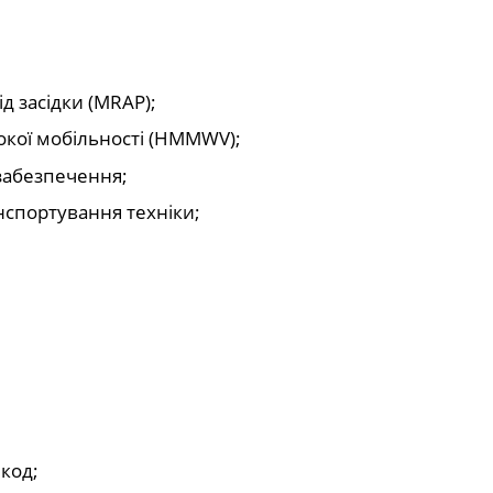
ід засідки (MRAP);
сокої мобільності (HMMWV);
 забезпечення;
нспортування техніки;
код;