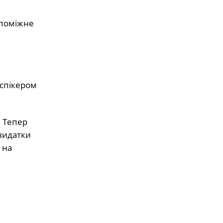
опоміжне
 спікером
. Тепер
 видатки
 на