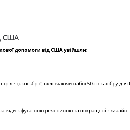
д США
ькової допомоги від США увійшли:
 стрілецької зброї, включаючи набої 50-го калібру для
наряди з фугасною речовиною та покращені звичайні