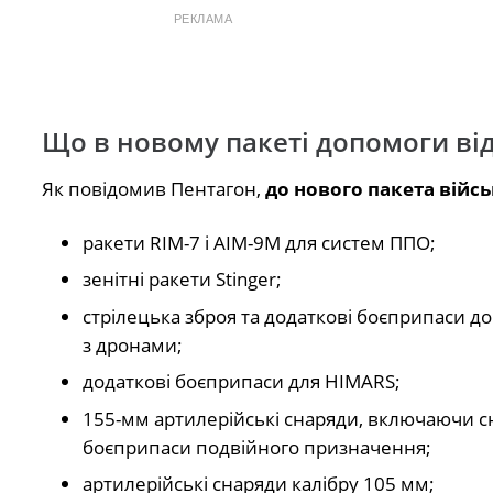
РЕКЛАМА
Що в новому пакеті допомоги ві
Як повідомив Пентагон,
до нового пакета війс
ракети RIM-7 і AIM-9M для систем ППО;
зенітні ракети Stinger;
стрілецька зброя та додаткові боєприпаси до
з дронами;
додаткові боєприпаси для HIMARS;
155-мм артилерійські снаряди, включаючи с
боєприпаси подвійного призначення;
артилерійські снаряди калібру 105 мм;