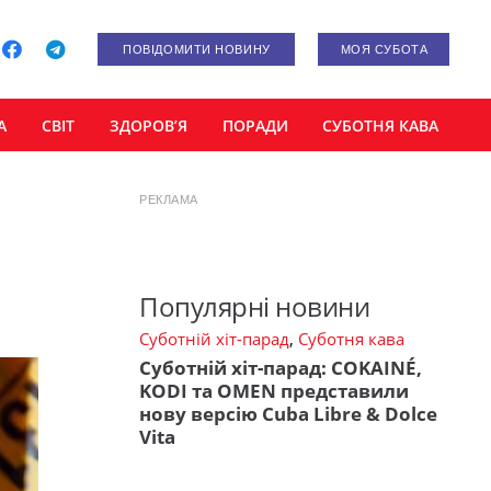
ПОВІДОМИТИ НОВИНУ
МОЯ СУБОТА
А
СВІТ
ЗДОРОВ’Я
ПОРАДИ
СУБОТНЯ КАВА
РЕКЛАМА
Популярні новини
Суботній хіт-парад
,
Суботня кава
Суботній хіт-парад: COKAINÉ,
KODI та OMEN представили
нову версію Cuba Libre & Dolce
Vita