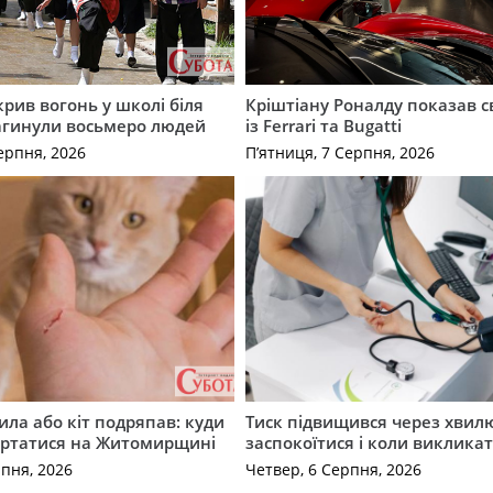
крив вогонь у школі біля
Кріштіану Роналду показав с
агинули восьмеро людей
із Ferrari та Bugatti
ерпня, 2026
П’ятниця, 7 Серпня, 2026
ила або кіт подряпав: куди
Тиск підвищився через хвил
ертатися на Житомирщині
заспокоїтися і коли виклика
рпня, 2026
Четвер, 6 Серпня, 2026