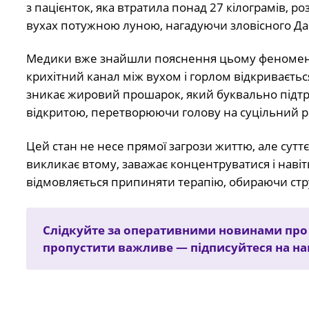
з пацієнток, яка втратила понад 27 кілограмів, ро
вухах потужною луною, нагадуючи зловісного Д
Медики вже знайшли пояснення цьому феноме
крихітний канал між вухом і горлом відкриваєтьс
зникає жировий прошарок, який буквально підтри
відкритою, перетворюючи голову на суцільний р
Цей стан не несе прямої загрози життю, але сутт
викликає втому, заважає концентруватися і навіть 
відмовляється припиняти терапію, обираючи стру
Слідкуйте за оперативними новинами про т
пропустити важливе — підписуйтеся на н