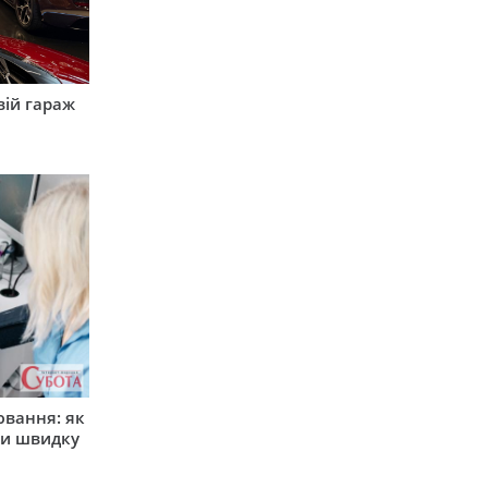
вій гараж
ювання: як
ти швидку