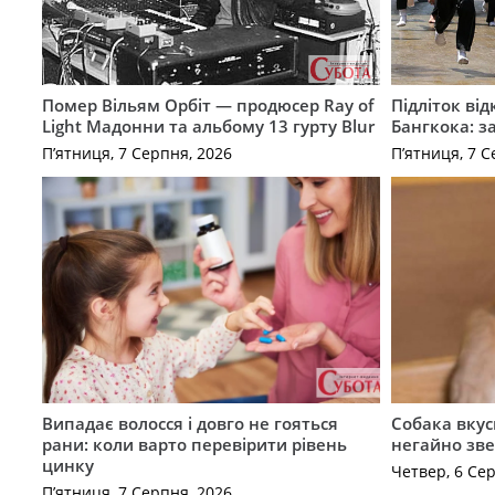
Помер Вільям Орбіт — продюсер Ray of
Підліток від
Light Мадонни та альбому 13 гурту Blur
Бангкока: з
П’ятниця, 7 Серпня, 2026
П’ятниця, 7 С
Випадає волосся і довго не гояться
Собака вкус
рани: коли варто перевірити рівень
негайно зв
цинку
Четвер, 6 Се
П’ятниця, 7 Серпня, 2026