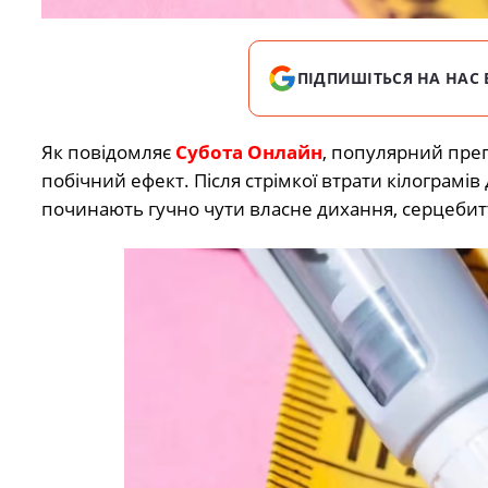
ПІДПИШІТЬСЯ НА НАС 
Як повідомляє
Субота Онлайн
, популярний пре
побічний ефект
. Після стрімкої втрати кілограм
починають гучно чути власне дихання, серцебиття