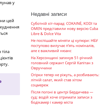
 лунав у
Недавні записи
ини цей
Суботній хіт-парад: COKAINÉ, KODI та
 схуднення
OMEN представили нову версію Cuba
ться
Libre & Dolce Vita
Не поспішайте міняти ці купюри: НБУ
поступово вилучає п’ять номіналів,
але є важливий нюанс
 тіла
цієнтів
На Херсонщині загинув 51-річний
головний сержант Сергій Капітан з
орту.
Овруччини
Огірки тепер не ріжуть, а розбивають:
літній салат, який став хітом
е
соцмереж
Після погоні в центрі Бердичева —
суд: водій хоче отримати записи з
бодікамер і камер міста