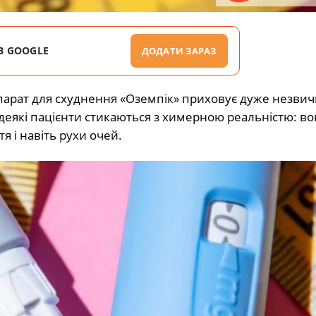
В GOOGLE
ДОДАТИ ЗАРАЗ
парат для схуднення «Оземпік» приховує дуже незви
ів деякі пацієнти стикаються з химерною реальністю: в
 і навіть рухи очей.