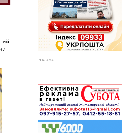
чний
они
РЕКЛАМА