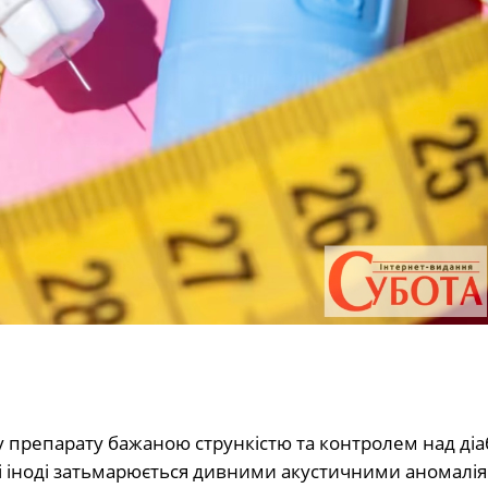
у препарату бажаною стрункістю та контролем над діа
лі іноді затьмарюється дивними акустичними аномалі