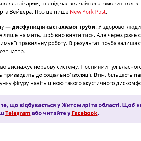
зповіла лікарям, що під час звичайної розмови її голос
арта Вейдера.
Про це пише
New York Post
.
ну —
дисфункція євстахієвої труби
. У здорової люд
я лише на мить, щоб вирівняти тиск. Але через різке
мує її правильну роботу. В результаті труба залишає
езонатор.
єво виснажує нервову систему. Постійний гул власного
призводить до соціальної ізоляції. Втім, більшість па
нку фігуру навіть ціною такого акустичного дискомф
е, що відбувається у Житомирі та області. Щоб н
аш
Telegram
або читайте у
Facebook
.