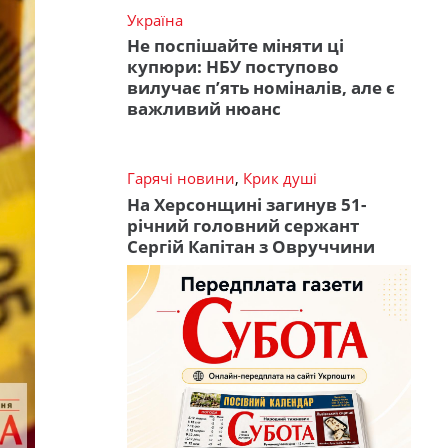
Україна
Не поспішайте міняти ці
купюри: НБУ поступово
вилучає п’ять номіналів, але є
важливий нюанс
Гарячі новини
,
Крик душі
На Херсонщині загинув 51-
річний головний сержант
Сергій Капітан з Овруччини