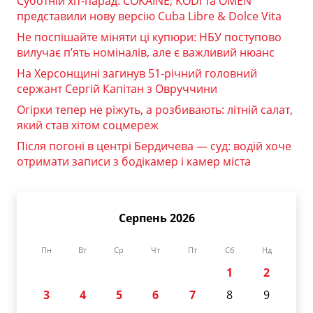
Суботній хіт-парад: COKAINÉ, KODI та OMEN
представили нову версію Cuba Libre & Dolce Vita
Не поспішайте міняти ці купюри: НБУ поступово
вилучає п’ять номіналів, але є важливий нюанс
На Херсонщині загинув 51-річний головний
сержант Сергій Капітан з Овруччини
Огірки тепер не ріжуть, а розбивають: літній салат,
який став хітом соцмереж
Після погоні в центрі Бердичева — суд: водій хоче
отримати записи з бодікамер і камер міста
Серпень 2026
Пн
Вт
Ср
Чт
Пт
Сб
Нд
1
2
3
4
5
6
7
8
9