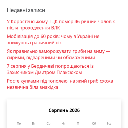
Недавні записи
У Коростенському ТЦК помер 46-річний чоловік
після проходження ВЛК
Мобілізація до 60 років: чому в Україні не
знижують граничний вік
Як правильно заморожувати гриби на зиму —
сирими, відвареними чи обсмаженими
7 серпня у Бердичеві попрощаються із
Захисником Дмитром Плаксюком
Росте купками під тополею: на який гриб схожа
незвична біла знахідка
Серпень 2026
Пн
Вт
Ср
Чт
Пт
Сб
Нд