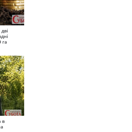
 дві
одні
9 га
 в
на