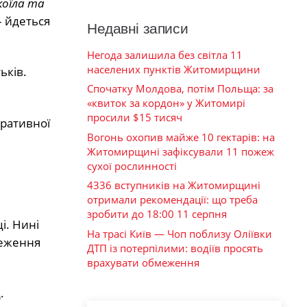
коїла та
 – йдеться
Недавні записи
Негода залишила без світла 11
населених пунктів Житомирщини
ьків.
Спочатку Молдова, потім Польща: за
«квиток за кордон» у Житомирі
просили $15 тисяч
тративної
Вогонь охопив майже 10 гектарів: на
Житомирщині зафіксували 11 пожеж
сухої рослинності
4336 вступників на Житомирщині
отримали рекомендації: що треба
зробити до 18:00 11 серпня
і. Нині
На трасі Київ — Чоп поблизу Оліївки
меження
ДТП із потерпілими: водіїв просять
врахувати обмеження
.