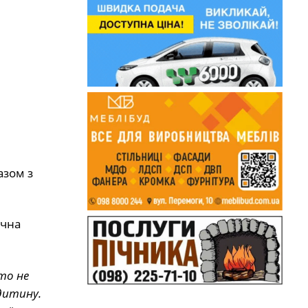
азом з
ічна
то не
дитину.