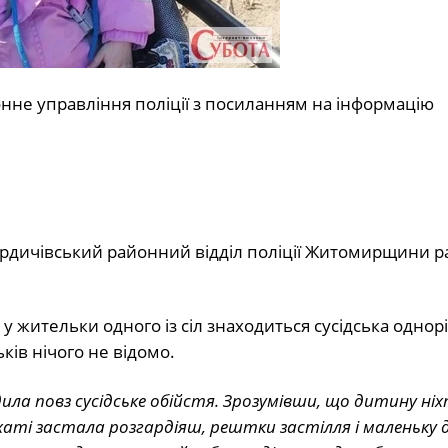
не управління поліції з посиланням на інформацію
ердичівський районний відділ поліції Житомирщини р
 у жительки одного із сіл знаходиться сусідська однор
ків нічого не відомо.
ила повз сусідське обійстя. Зрозумівши, що дитину ніх
 хаті застала розгардіяш, рештки застілля і маленьку 