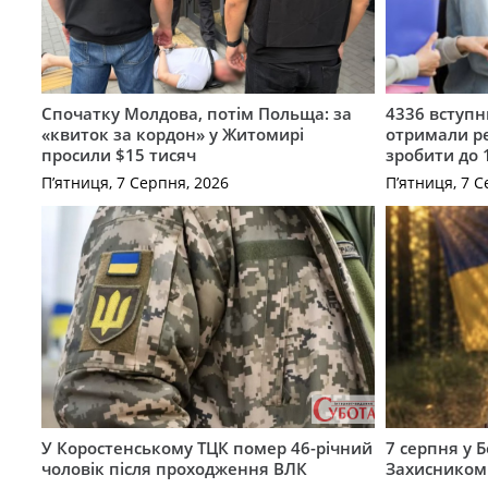
Спочатку Молдова, потім Польща: за
4336 вступ
«квиток за кордон» у Житомирі
отримали ре
просили $15 тисяч
зробити до 
П’ятниця, 7 Серпня, 2026
П’ятниця, 7 С
У Коростенському ТЦК помер 46-річний
7 серпня у 
чоловік після проходження ВЛК
Захисником