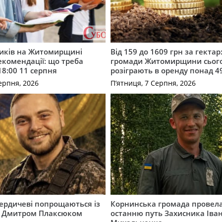
ників на Житомирщині
Від 159 до 1609 грн за гектар:
комендації: що треба
громади Житомирщини сьог
18:00 11 серпня
розіграють в оренду понад 4
ерпня, 2026
П’ятниця, 7 Серпня, 2026
Бердичеві попрощаються із
Корнинська громада провела
 Дмитром Плаксюком
останню путь Захисника Іва