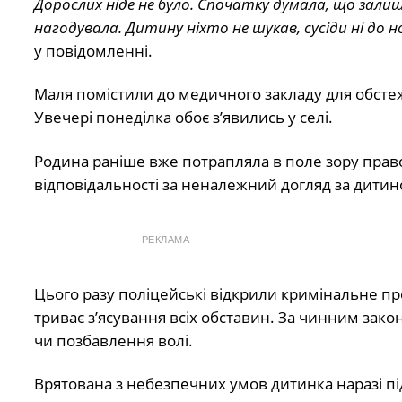
Дорослих ніде не було. Спочатку думала, що залиш
нагодувала. Дитину ніхто не шукав, сусіди ні до но
у повідомленні.
Маля помістили до медичного закладу для обстеж
Увечері понеділка обоє з’явились у селі.
Родина раніше вже потрапляла в поле зору правоо
відповідальності за неналежний догляд за дитин
РЕКЛАМА
Цього разу поліцейські відкрили кримінальне п
триває з’ясування всіх обставин. За чинним зак
чи позбавлення волі.
Врятована з небезпечних умов дитинка наразі під