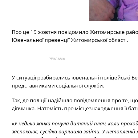
Про це 19 жовтня повідомило Житомирське район
Ювенальної превенції Житомирської області.
РЕКЛАМА
У ситуації розбирались ювенальні поліцейські Б
представниками соціальної служби.
Так, до поліції надійшло повідомлення про те, що
дівчинка. Натомість про місцезнаходження її бать
«У неділю жінка почула дитячий плач, коли проход
заспокоює, сусідка вирішила зайти. У нетопленій