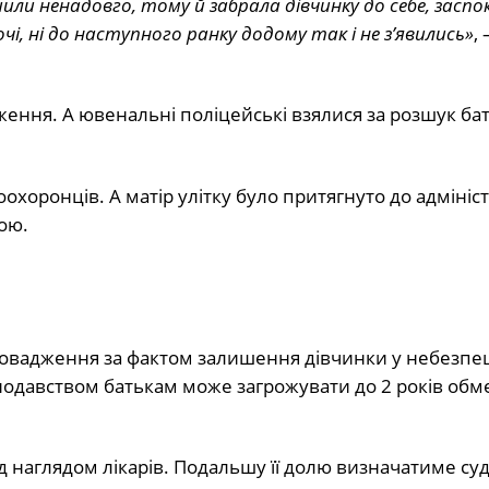
или ненадовго, тому й забрала дівчинку до себе, заспо
чі, ні до наступного ранку додому так і не з’явились»
,
ення. А ювенальні поліцейські взялися за розшук бат
хоронців. А матір улітку було притягнуто до адмініс
ою.
ровадження за фактом залишення дівчинки у небезпец
онодавством батькам може загрожувати до 2 років об
 наглядом лікарів. Подальшу її долю визначатиме суд