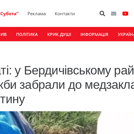
“Субота”
Реклама
Контакти
ЗИВ
ПОЛІТИКА
КРИК ДУШІ
ІНФОРМАЦІЯ
УКРАЇН
ті: у Бердичівському рай
ужби забрали до медзакл
итину