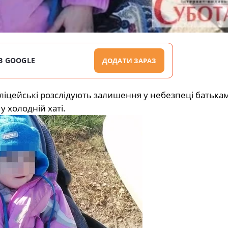
В GOOGLE
ДОДАТИ ЗАРАЗ
ліцейські розслідують залишення у небезпеці батька
 холодній хаті.