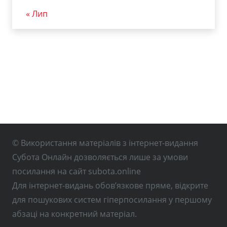
« Лип
© Використання матеріалів з інтернет-видання
Субота Онлайн дозволяється лише за умови
посилання на сайт subota.online
Для інтернет-видань обов’язкове пряме, відкрите
для пошукових систем гіперпосилання у першому
абзаці на конкретний матеріал.