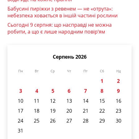
Бабусині пиріжки з ревенем — не «отрута»:
небезпека ховається в іншій частині рослини
Сьогодні 9 серпня: що насправді не можна
робити, а що є лише народним повір’ям
Серпень 2026
Пн
Вт
Ср
Чт
Пт
Сб
Нд
1
2
3
4
5
6
7
8
9
10
11
12
13
14
15
16
17
18
19
20
21
22
23
24
25
26
27
28
29
30
31