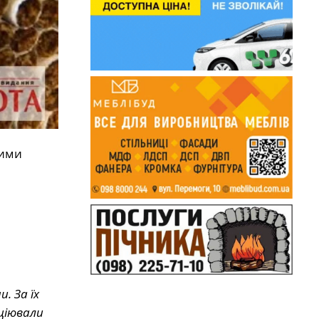
вими
. За їх
іціювали