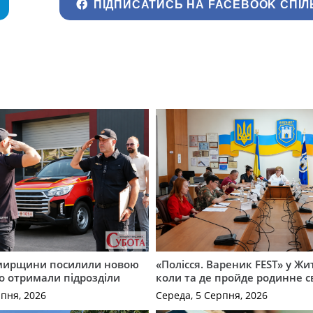
ПІДПИСАТИСЬ НА FACEBOOK СПІЛ
мирщини посилили новою
«Полісся. Вареник FEST» у Жи
о отримали підрозділи
коли та де пройде родинне с
рпня, 2026
Середа, 5 Серпня, 2026