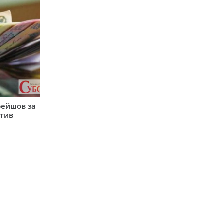
рейшов за
атив