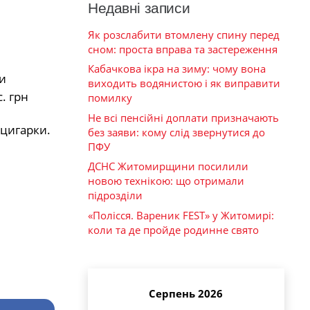
Недавні записи
Як розслабити втомлену спину перед
сном: проста вправа та застереження
Кабачкова ікра на зиму: чому вона
и
виходить водянистою і як виправити
. грн
помилку
Не всі пенсійні доплати призначають
 цигарки.
без заяви: кому слід звернутися до
ПФУ
ДСНС Житомирщини посилили
новою технікою: що отримали
підрозділи
«Полісся. Вареник FEST» у Житомирі:
коли та де пройде родинне свято
Серпень 2026