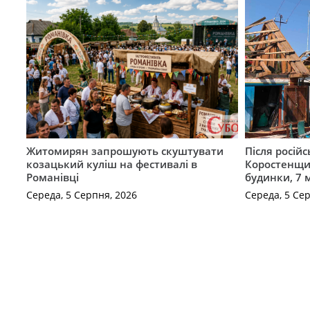
Житомирян запрошують скуштувати
Після російс
козацький куліш на фестивалі в
Коростенщи
Романівці
будинки, 7 
Середа, 5 Серпня, 2026
Середа, 5 Се