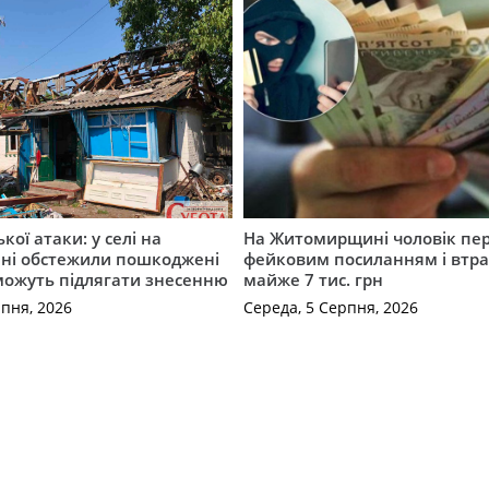
ької атаки: у селі на
На Житомирщині чоловік пе
ні обстежили пошкоджені
фейковим посиланням і втр
можуть підлягати знесенню
майже 7 тис. грн
рпня, 2026
Середа, 5 Серпня, 2026