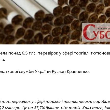
ела понад 6,5 тис. перевірок у сфері торгівлі тютюно
ів.
даткової служби України Руслан Кравченко.
5 тис. перевірок у сфері торгівлі тютюновими виробами
млн грн. Це на 87,7% більше, ніж торік. Крім того, ін