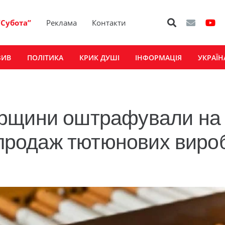
“Субота”
Реклама
Контакти
ЗИВ
ПОЛІТИКА
КРИК ДУШІ
ІНФОРМАЦІЯ
УКРАЇН
ирщини оштрафували на
 продаж тютюнових виро