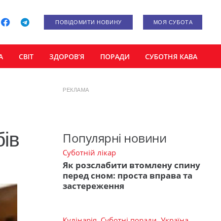
ПОВІДОМИТИ НОВИНУ
МОЯ СУБОТА
А
СВІТ
ЗДОРОВ’Я
ПОРАДИ
СУБОТНЯ КАВА
РЕКЛАМА
бів
Популярні новини
Суботній лікар
Як розслабити втомлену спину
перед сном: проста вправа та
застереження
Кулінарія
,
Суботні поради
,
Україна