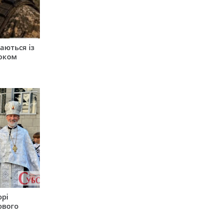
аються із
юком
орі
ового