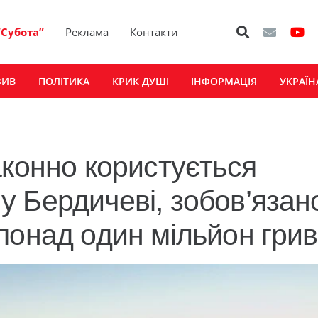
“Субота”
Реклама
Контакти
ЗИВ
ПОЛІТИКА
КРИК ДУШІ
ІНФОРМАЦІЯ
УКРАЇН
аконно користується
 Бердичеві, зобов’язан
понад один мільйон гри