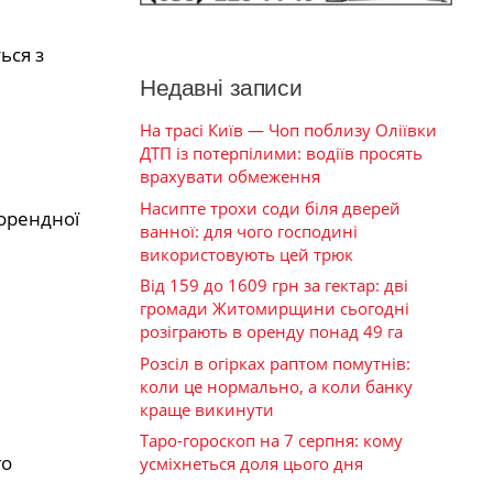
ься з
Недавні записи
На трасі Київ — Чоп поблизу Оліївки
ДТП із потерпілими: водіїв просять
врахувати обмеження
Насипте трохи соди біля дверей
 орендної
ванної: для чого господині
використовують цей трюк
Від 159 до 1609 грн за гектар: дві
громади Житомирщини сьогодні
розіграють в оренду понад 49 га
Розсіл в огірках раптом помутнів:
коли це нормально, а коли банку
краще викинути
Таро-гороскоп на 7 серпня: кому
го
усміхнеться доля цього дня