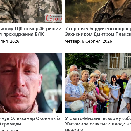
ькому ТЦК помер 46-річний
7 серпня у Бердичеві попрощ
ля проходження ВЛК
Захисником Дмитром Плакс
рпня, 2026
Четвер, 6 Серпня, 2026
гинув Олександр Окончик із
У Свято-Михайлівському соб
ї громади
Житомира освятили плоди н
врожаю
рпня, 2026