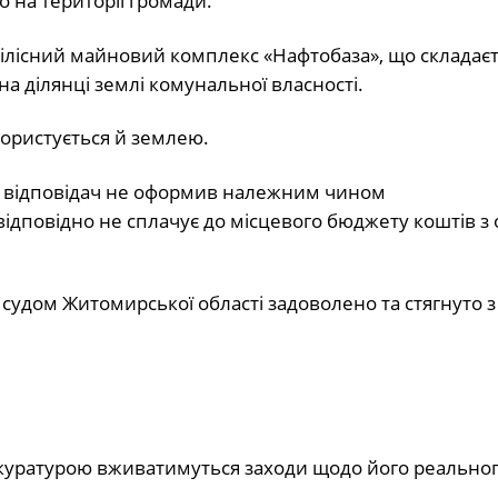
 на території громади.
 цілісний майновий комплекс «Нафтобаза», що складаєт
 на ділянці землі комунальної власності.
користується й землею.
 відповідач не оформив належним чином
відповідно не сплачує до місцевого бюджету коштів з
судом Житомирської області задоволено та стягнуто з
окуратурою вживатимуться заходи щодо його реально