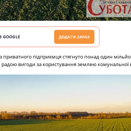
В GOOGLE
ДОДАТИ ЗАРАЗ
 з приватного підприємця стягнуто понад один мільй
радою вигоди за користування землею комунальної в