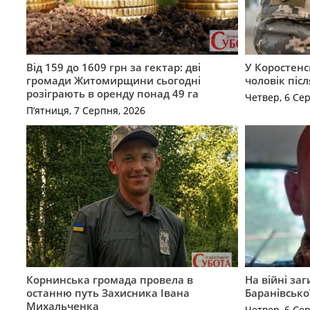
Від 159 до 1609 грн за гектар: дві
У Коростенс
громади Житомирщини сьогодні
чоловік піс
розіграють в оренду понад 49 га
Четвер, 6 Се
П’ятниця, 7 Серпня, 2026
Корнинська громада провела в
На війні за
останню путь Захисника Івана
Баранівсько
Михальченка
Четвер, 6 Се