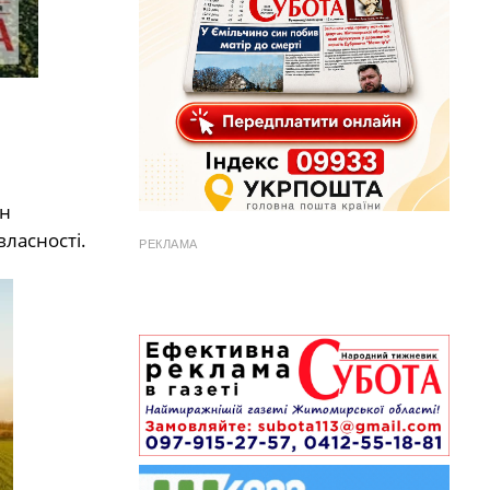
он
ласності.
РЕКЛАМА