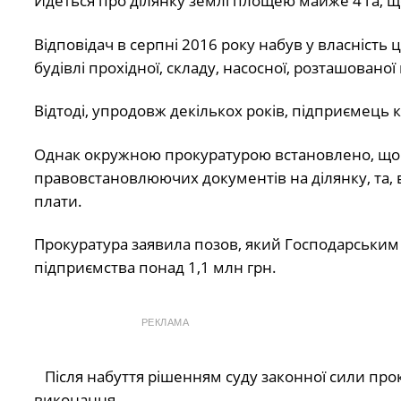
Йдеться про ділянку землі площею майже 4 га, що
Відповідач в серпні 2016 року набув у власність
будівлі прохідної, складу, насосної, розташованої
Відтоді, упродовж декількох років, підприємець 
Однак окружною прокуратурою встановлено, що
правовстановлюючих документів на ділянку, та, 
плати.
Прокуратура заявила позов, який Господарським 
підприємства понад 1,1 млн грн.
РЕКЛАМА
Після набуття рішенням суду законної сили пр
виконання.