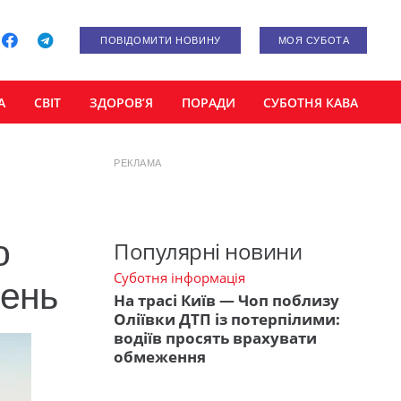
ПОВІДОМИТИ НОВИНУ
МОЯ СУБОТА
А
СВІТ
ЗДОРОВ’Я
ПОРАДИ
СУБОТНЯ КАВА
РЕКЛАМА
о
Популярні новини
Суботня інформація
вень
На трасі Київ — Чоп поблизу
Оліївки ДТП із потерпілими:
водіїв просять врахувати
обмеження