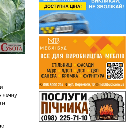
ти
у яєчну
ти
но