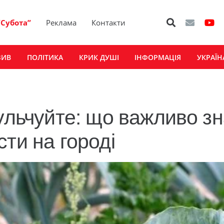
“Субота”
Реклама
Контакти
ЗИВ
ПОЛІТИКА
КРИК ДУШІ
ІНФОРМАЦІЯ
УКРАЇН
ульчуйте: що важливо з
ти на городі