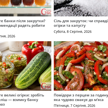
е банки після закрутки?
Сіль для закруток: чи справді
омендації радять робити
огірки та капусту
Субота, 8 Серпня, 2026
пня, 2026
е великі огірки: зробіть
Помідори з перцем за годину:
еліш — взимку банку
яка чудово смакує до м’яса
раз
П’ятниця, 7 Серпня, 2026