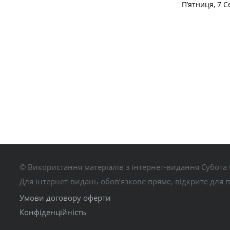
П’ятниця, 7 С
© Використання матеріалів з інтернет-видання Субота 
Для інтернет-видань обов’язкове пряме, відкрите для 
Умови договору оферти
Конфіденційність