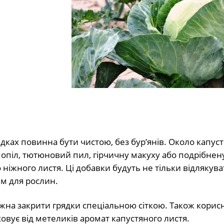
ядках повинна бути чистою, без бур’янів. Около капус
опіл, тютюновий пил, гірчичну макуху або подрібнен
ніжного листя. Ці добавки будуть не тільки відлякува
м для рослин.
можна закрити грядки спеціальною сіткою. Також корис
овує від метеликів аромат капустяного листя.