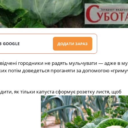
В GOOGLE
ДОДАТИ ЗАРАЗ
свідчені городники не радять мульчувати — адже в му
ких потім доведеться проганяти за допомогою «гриму
дити, як тільки капуста сформує розетку листя, щоб