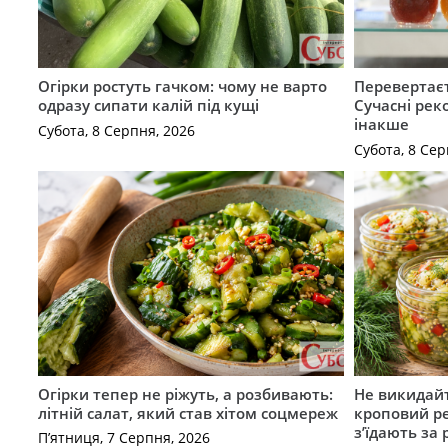
Огірки ростуть гачком: чому не варто
Перевертаєт
одразу сипати калій під кущі
Сучасні рек
інакше
Субота, 8 Серпня, 2026
Субота, 8 Сер
Огірки тепер не ріжуть, а розбивають:
Не викидайт
літній салат, який став хітом соцмереж
кроповий р
з’їдають за 
П’ятниця, 7 Серпня, 2026