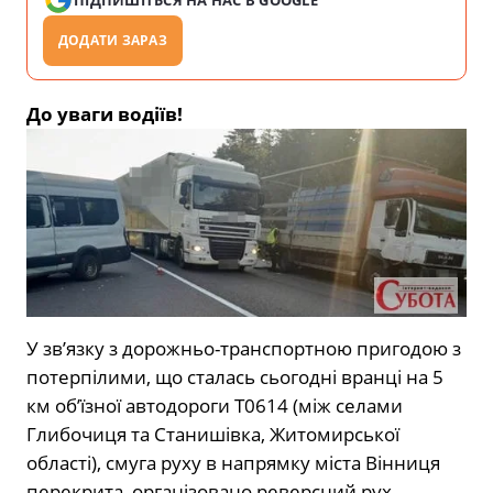
ПІДПИШІТЬСЯ НА НАС В GOOGLE
ДОДАТИ ЗАРАЗ
До уваги водіїв!
У зв’язку з дорожньо-транспортною пригодою з
потерпілими, що сталась сьогодні вранці на 5
км об’їзної автодороги Т0614 (між селами
Глибочиця та Станишівка, Житомирської
області), смуга руху в напрямку міста Вінниця
перекрита, організовано реверсний рух.