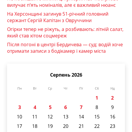
вилучає п’ять номіналів, але є важливий нюанс
На Херсонщині загинув 51-річний головний
сержант Сергій Капітан з Овруччини
Огірки тепер не ріжуть, а розбивають: літній салат,
який став хітом соцмереж
Після погоні в центрі Бердичева — суд: водій хоче
отримати записи з бодікамер і камер міста
Серпень 2026
Пн
Вт
Ср
Чт
Пт
Сб
Нд
1
2
3
4
5
6
7
8
9
10
11
12
13
14
15
16
17
18
19
20
21
22
23