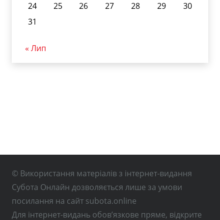
24
25
26
27
28
29
30
31
« Лип
© Використання матеріалів з інтернет-видання
Субота Онлайн дозволяється лише за умови
посилання на сайт subota.online
Для інтернет-видань обов’язкове пряме, відкрите