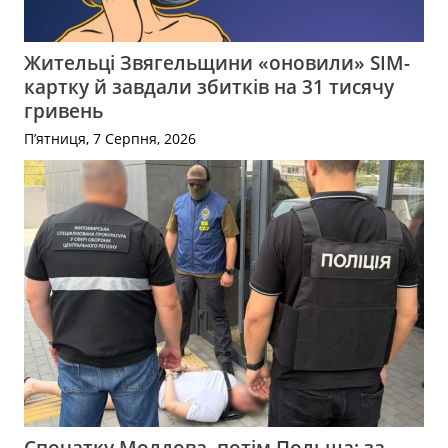
Жительці Звягельщини «оновили» SIM-
картку й завдали збитків на 31 тисячу
гривень
П’ятниця, 7 Серпня, 2026
Спочатку Молдова, потім Польща: за