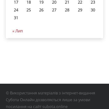
17
18
19
20
21
22
23
24
25
26
27
28
29
30
31
« Лип
© Використання матеріалів з інтернет-видання
Субота Онлайн дозволяється лише за умови
посилання на сайт subota.online