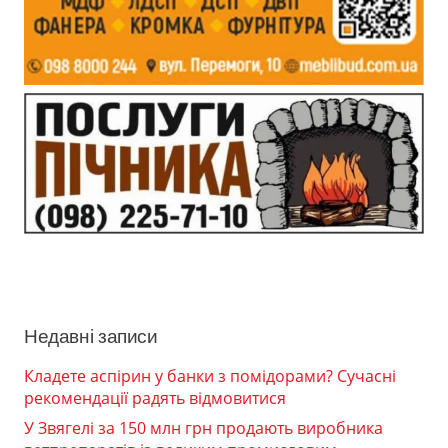
Недавні записи
Кладете аспірин у банки з помідорами? Сучасні
рекомендації радять відмовитися
У Звягелі за 150 млн грн продають виробника