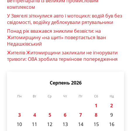
ветпрепаратів із великим промисловим
комплексом
У Звягелі зіткнулися авто і мотоцикл: водій був без
свідомості, водійку деблокували рятувальники
Понад рік вважався зниклим безвісти: на
Житомирщину «на щиті» повертається Іван
Недашківський
Жителів Житомирщини закликали не ігнорувати
тривоги: ОВА зробила термінове попередження
Серпень 2026
Пн
Вт
Ср
Чт
Пт
Сб
Нд
1
2
3
4
5
6
7
8
9
10
11
12
13
14
15
16