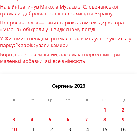
На війні загинув Микола Мусаєв зі Словечанської
громади: добровільно пішов захищати Україну
Попросив селфі — і зник із рюкзаком: ексдиректора
«Мілана» обікрали у швидкісному поїзді
У Житомирі невідомі розмалювали модульне укриття у
парку: їх зафіксували камери
Борщ наче правильний, але смак «порожній»: три
маленькі добавки, які все змінюють
Серпень 2026
Пн
Вт
Ср
Чт
Пт
Сб
Нд
1
2
3
4
5
6
7
8
9
10
11
12
13
14
15
16