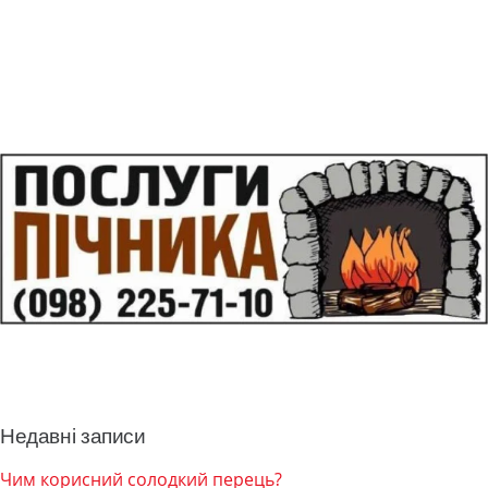
Недавні записи
Чим корисний солодкий перець?