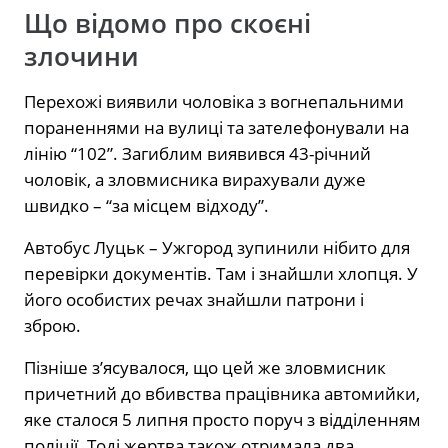
Що відомо про скоєні
злочини
Перехожі виявили чоловіка з вогнепальними
пораненнями на вулиці та зателефонували на
лінію “102”. Загиблим виявився 43-річний
чоловік, а зловмисника вирахували дуже
швидко – “за місцем відходу”.
Автобус Луцьк – Ужгород зупинили нібито для
перевірки документів. Там і знайшли хлопця. У
його особистих речах знайшли патрони і
зброю.
Пізніше з’ясувалося, що цей же зловмисник
причетний до вбивства працівника автомийки,
яке сталося 5 липня просто поруч з відділенням
поліції. Тоді жертва також отримала два