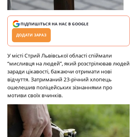
ПІДПИШІТЬСЯ НА НАС В GOOGLE
ДОДАТИ ЗАРАЗ
У місті Стрий Львівської області спіймали
“мисливця на людей”, який розстрілював людей
заради цікавості, бажаючи отримати нові
відчуття. Затриманий 23-річний хлопець
ошелешив поліцейських зізнаннями про
мотиви своїх вчинків.