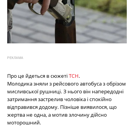
РЕКЛАМА
Про це йдеться в сюжеті
ТСН
.
Молодика зняли з рейсового автобуса з обрізом
мисливської рушниці. З нього він напередодні
затримання застрелив чоловіка і спокійно
відправився додому. Пізніше виявилося, що
жертва не одна, а мотив злочину дійсно
моторошний.