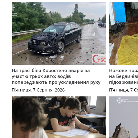
На трасі біля Коростеня аварія за
Ножове пора
участю трьох авто: водіїв
на Бердичів
попереджають про ускладнення руху
підозрюван
П’ятниця, 7 Серпня, 2026
П’ятниця, 7 С