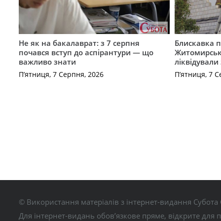
Не як на бакалаврат: з 7 серпня
Блискавка п
почався вступ до аспірантури — що
Житомирськ
важливо знати
ліквідували
П’ятниця, 7 Серпня, 2026
П’ятниця, 7 С
© Використання матеріалів з інтернет-видання Субота 
Для інтернет-видань обов’язкове пряме, відкрите для 