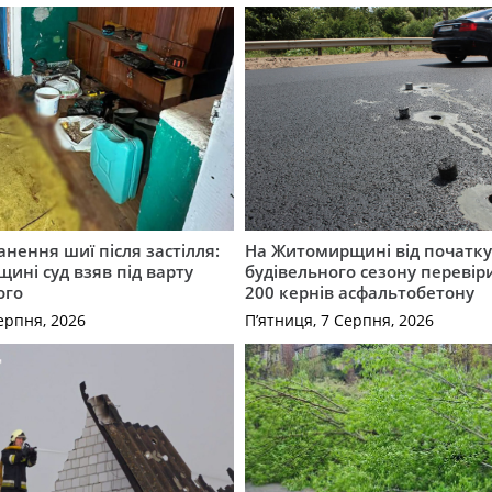
нення шиї після застілля:
На Житомирщині від початк
щині суд взяв під варту
будівельного сезону перевір
ого
200 кернів асфальтобетону
ерпня, 2026
П’ятниця, 7 Серпня, 2026