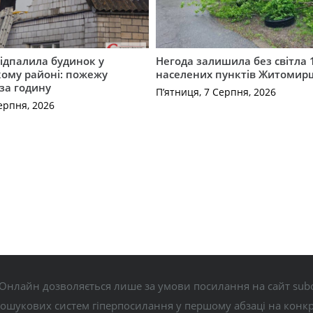
ідпалила будинок у
Негода залишила без світла 
ому районі: пожежу
населених пунктів Житоми
 за годину
П’ятниця, 7 Серпня, 2026
ерпня, 2026
Онлайн дозволяється лише за умови посилання на сайт subo
пошукових систем гіперпосилання у першому абзаці на конк