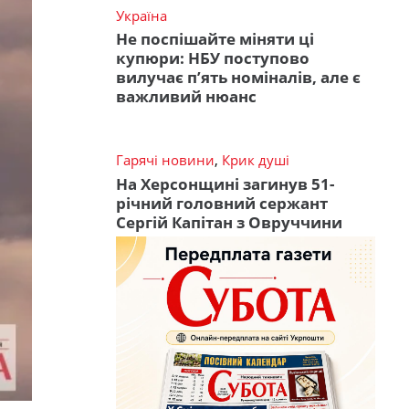
Україна
Не поспішайте міняти ці
купюри: НБУ поступово
вилучає п’ять номіналів, але є
важливий нюанс
Гарячі новини
,
Крик душі
На Херсонщині загинув 51-
річний головний сержант
Сергій Капітан з Овруччини