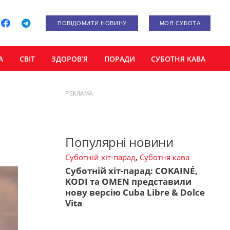
ПОВІДОМИТИ НОВИНУ
МОЯ СУБОТА
А
СВІТ
ЗДОРОВ’Я
ПОРАДИ
СУБОТНЯ КАВА
РЕКЛАМА
Популярні новини
Суботній хіт-парад
,
Суботня кава
Суботній хіт-парад: COKAINÉ,
KODI та OMEN представили
нову версію Cuba Libre & Dolce
Vita