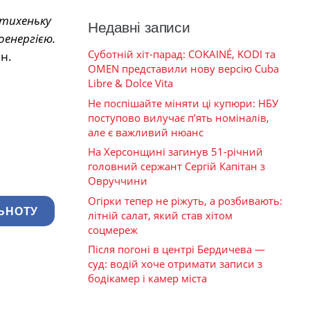
отихеньку
Недавні записи
оенергією.
Суботній хіт-парад: COKAINÉ, KODI та
н.
OMEN представили нову версію Cuba
Libre & Dolce Vita
Не поспішайте міняти ці купюри: НБУ
поступово вилучає п’ять номіналів,
але є важливий нюанс
На Херсонщині загинув 51-річний
головний сержант Сергій Капітан з
Овруччини
Огірки тепер не ріжуть, а розбивають:
ЬНОТУ
літній салат, який став хітом
соцмереж
Після погоні в центрі Бердичева —
суд: водій хоче отримати записи з
бодікамер і камер міста