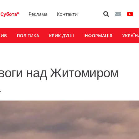
“Субота”
Реклама
Контакти
ЗИВ
ПОЛІТИКА
КРИК ДУШІ
ІНФОРМАЦІЯ
УКРАЇН
ривоги над Житомиром
а