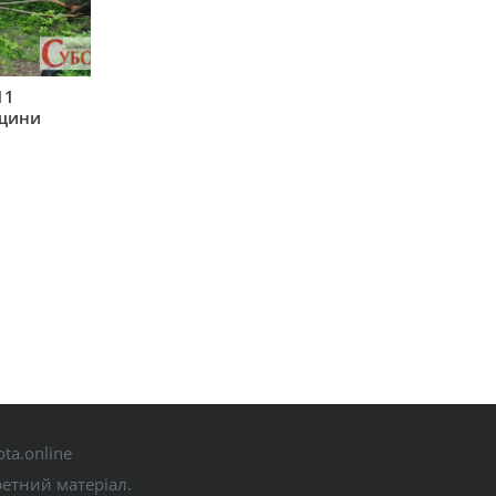
11
рщини
ta.online
ретний матеріал.