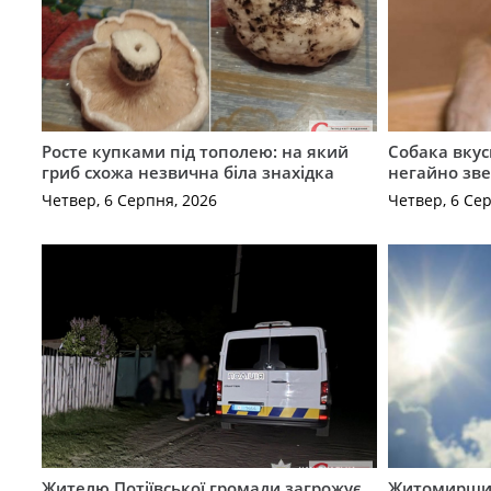
Росте купками під тополею: на який
Собака вкус
гриб схожа незвична біла знахідка
негайно зв
Четвер, 6 Серпня, 2026
Четвер, 6 Се
Жителю Потіївської громади загрожує
Житомирщин