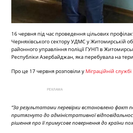
16 червня під час проведення цільових профіла
Черняхівського сектору УДМС у Житомирській об
районного управління поліції ГУНП в Житомирськ
Республіки Азербайджан, яка перебувала на терит
Про це 17 червня розповіли у
Міграційній службі
РЕКЛАМА
“За результатами перевірки встановлено факт пор
притягнуто до адміністративної відповідальност
рішення про її примусове повернення до країни по