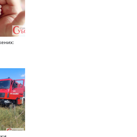
жених:
ики