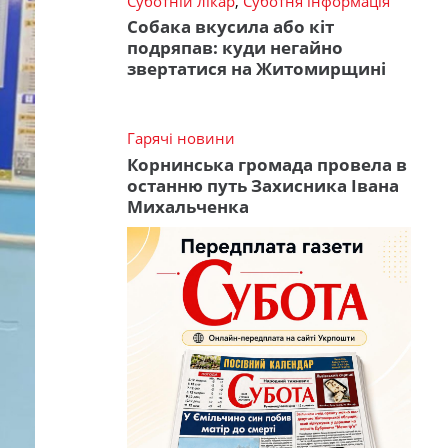
Суботній лікар
,
Суботня інформація
Собака вкусила або кіт
подряпав: куди негайно
звертатися на Житомирщині
Гарячі новини
Корнинська громада провела в
останню путь Захисника Івана
Михальченка