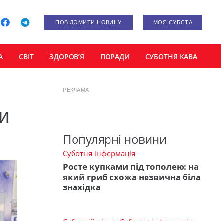
ПОВІДОМИТИ НОВИНУ
МОЯ СУБОТА
А
СВІТ
ЗДОРОВ’Я
ПОРАДИ
СУБОТНЯ КАВА
РЕКЛАМА
ли
Популярні новини
Суботня інформація
Росте купками під тополею: на
який гриб схожа незвична біла
знахідка