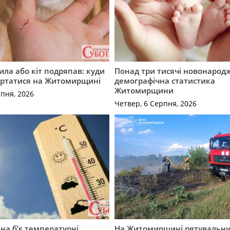
ила або кіт подряпав: куди
Понад три тисячі новонарод
ертатися на Житомирщині
демографічна статистика
Житомирщини
рпня, 2026
Четвер, 6 Серпня, 2026
а б’є температурні
На Житомирщині рятувальн