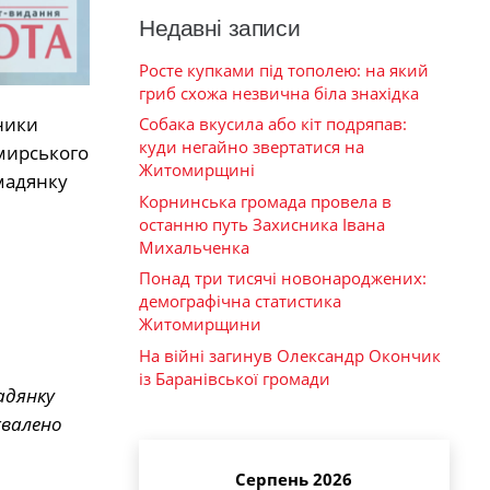
Недавні записи
Росте купками під тополею: на який
гриб схожа незвична біла знахідка
ники
Собака вкусила або кіт подряпав:
куди негайно звертатися на
мирського
Житомирщині
мадянку
Корнинська громада провела в
останню путь Захисника Івана
Михальченка
Понад три тисячі новонароджених:
демографічна статистика
Житомирщини
На війні загинув Олександр Окончик
із Баранівської громади
адянку
хвалено
Серпень 2026