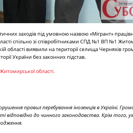
ктичних заходів під умовною назвою «Мігрант» праців
ласті спільно зі співробітниками СПД №1 ВП №1 Жито
ій області виявили на території селища Черняхів гро
орії України без законних підстав.
 Житомирської області.
ушення правил перебування іноземців в Україні. Гром
і відповідно до чинного законодавства. Крім того, у
ходження.