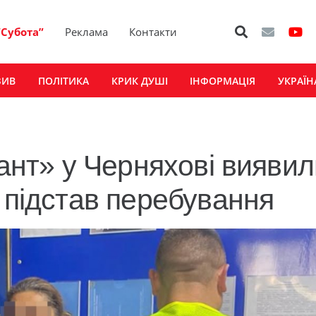
“Субота”
Реклама
Контакти
ЗИВ
ПОЛІТИКА
КРИК ДУШІ
ІНФОРМАЦІЯ
УКРАЇН
рант» у Черняхові вияви
 підстав перебування