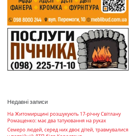
Недавні записи
На Житомирщині розшукують 17-річну Світлану
Ромащенко: має два татуювання на руках
Семеро людей, серед них двоє дітей, травмувалися