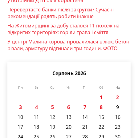
у потрійній ДТП біля Коростеня
Перевертаєте банки після закрутки? Сучасні
рекомендації радять робити інакше
На Житомирщині за добу сталося 11 пожеж на
відкритих територіях: горіли трава і сміття
У центрі Малина корова провалилася в люк: бетон
різали, арматуру відгинали три години. ФОТО
Серпень 2026
Пн
Вт
Ср
Чт
Пт
Сб
Нд
1
2
3
4
5
6
7
8
9
10
11
12
13
14
15
16
17
18
19
20
21
22
23
24
25
26
27
28
29
30