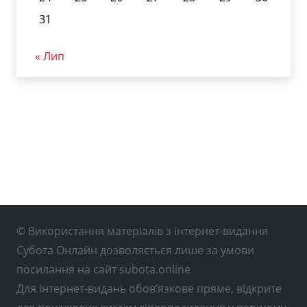
31
« Лип
© Використання матеріалів з інтернет-видання
Субота Онлайн дозволяється лише за умови
посилання на сайт subota.online
Для інтернет-видань обов’язкове пряме, відкрите