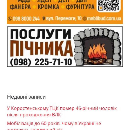
Недавні записи
У Коростенському ТЦК помер 46-річний чоловік
після проходження ВЛК
Мобілізація до 60 років: чому в Україні не
знижують граничний вік