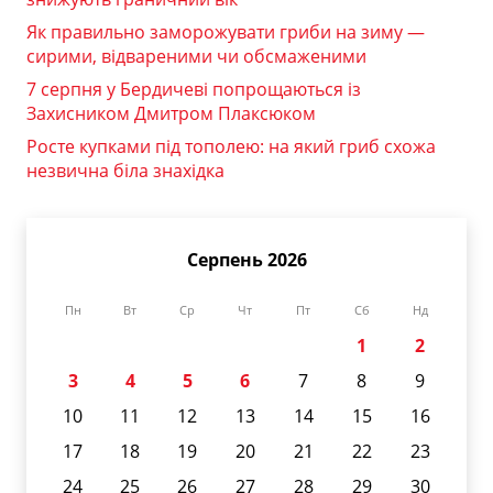
Як правильно заморожувати гриби на зиму —
сирими, відвареними чи обсмаженими
7 серпня у Бердичеві попрощаються із
Захисником Дмитром Плаксюком
Росте купками під тополею: на який гриб схожа
незвична біла знахідка
Серпень 2026
Пн
Вт
Ср
Чт
Пт
Сб
Нд
1
2
3
4
5
6
7
8
9
10
11
12
13
14
15
16
17
18
19
20
21
22
23
24
25
26
27
28
29
30