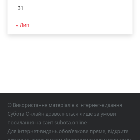
31
« Лип
© Використання матеріалів з інтернет-видання
Субота Онлайн дозволяється лише за умови
посилання на сайт subota.online
Для інтернет-видань обов’язкове пряме, відкрите
для пошукових систем гіперпосилання у першому