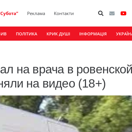
“Субота”
Реклама
Контакти
ЗИВ
ПОЛІТИКА
КРИК ДУШІ
ІНФОРМАЦІЯ
УКРАЇН
ал на врача в ровенско
няли на видео (18+)