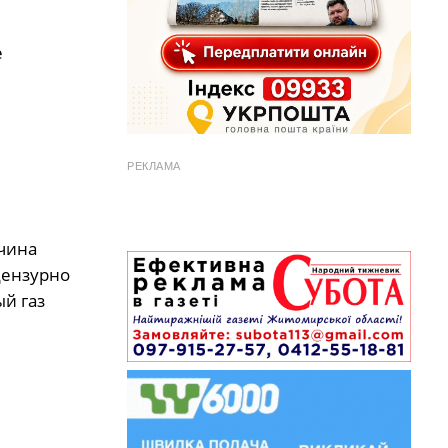
е
РЕКЛАМА
чина
цензурно
й газ