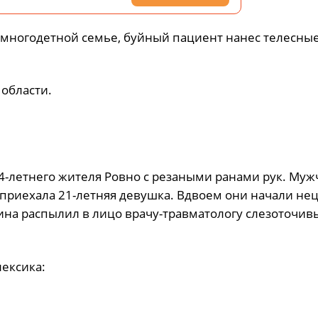
в многодетной семье, буйный пациент нанес телесны
области.
-летнего жителя Ровно с резаными ранами рук. Муж
 приехала 21-летняя девушка. Вдвоем они начали не
на распылил в лицо врачу-травматологу слезоточивы
ексика: