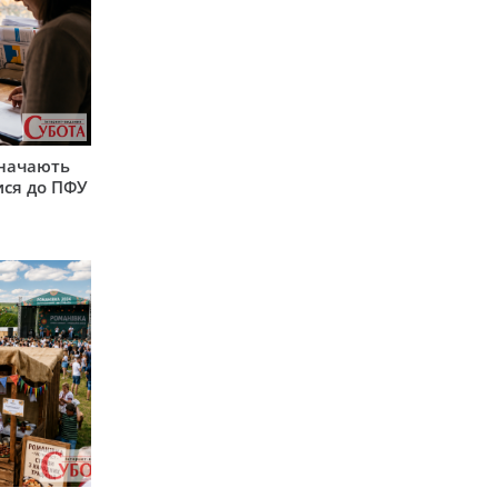
значають
ися до ПФУ