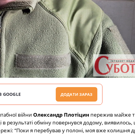
В GOOGLE
ДОДАТИ ЗАРАЗ
штабної війни
Олександр Плотіцин
пережив майже т
ці в результаті обміну повернувся додому, виявилось, 
режі: “Поки я перебував у полоні, моя вже колишня 