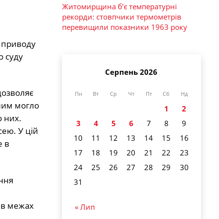
Житомирщина б’є температурні
рекорди: стовпчики термометрів
перевищили показники 1963 року
з приводу
о суду
Серпень 2026
дозволяє
Пн
Вт
Ср
Чт
Пт
Сб
Нд
 ним могло
1
2
о них.
3
4
5
6
7
8
9
ею. У цій
10
11
12
13
14
15
16
е в
17
18
19
20
21
22
23
24
25
26
27
28
29
30
ання
31
 в межах
« Лип