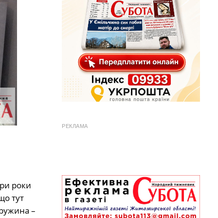
РЕКЛАМА
ри роки
що тут
дружина –