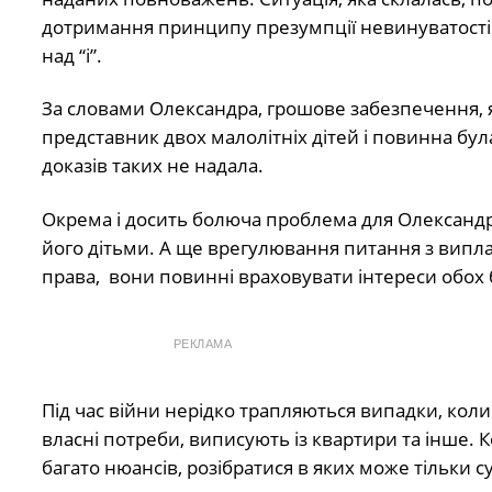
дотримання принципу презумпції невинуватості дл
над “і”.
За словами Олександра, грошове забезпечення, 
представник двох малолітніх дітей і повинна була
доказів таких не надала.
Окрема і досить болюча проблема для Олександра
його дітьми. А ще врегулювання питання з випл
права,
вони повинні враховувати інтереси обох б
РЕКЛАМА
Під час війни нерідко трапляються випадки, кол
власні потреби, виписують із квартири та інше. 
багато нюансів, розібратися в яких може тільки су