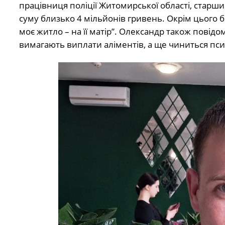
працівниця поліції Житомирської області, старш
суму близько 4 мільйонів гривень. Окрім цього
моє житло – на її матір”. Олександр також повід
вимагають виплати аліментів, а ще чиниться пс