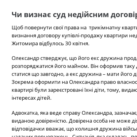
Чи визнає суд недійсним догові
Щоб повернути свої права на
трикімнатну кварт
визнання договору купівлі-продажу квартири не
Житомира відбулось 30 квітня.
Олександр стверджує, що його екс дружина продал
розпоряджатися його майном. Він оформив таку д
статися що завгодно, а екс дружина – мати його 
Зокрема оформити на Олександра право власності
квартирі були зареєстровані їхні діти, тому, вида
інтересах дітей.
Адвокатка, яка веде справу Олександра, зазнача
виданою довіреністю. Довірена особа не може дія
відповідачки вважає, що колишня дружина військ
наданих повноважень. Ситуація, яка склалась, по