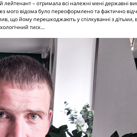
ий лейтенант – отримала всі належні мені державні ви
 без мого відома було переоформлено та фактично від
омив, що йому перешкоджають у спілкуванні з дітьми,
ихологічний тиск…