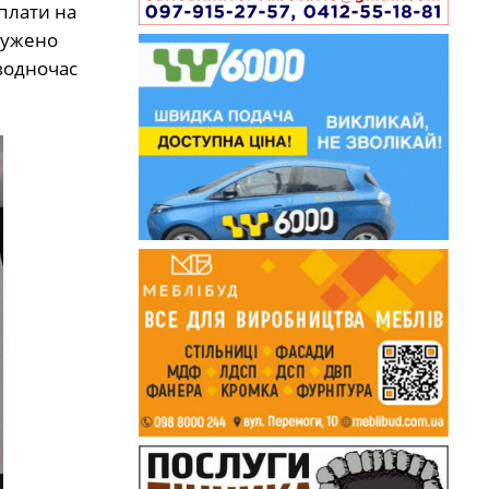
плати на
чужено
 водночас