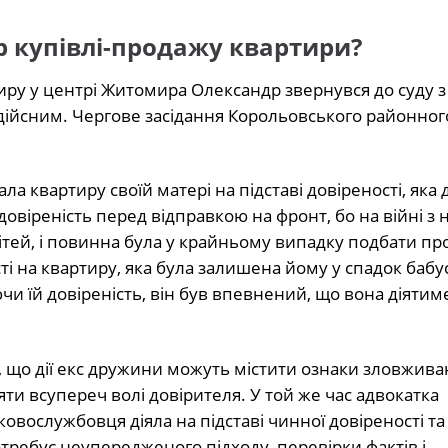
р купівлі-продажу квартири?
иру у центрі Житомира Олександр звернувся до суду 
дійсним. Чергове засідання Корольовського районног
а квартиру своїй матері на підставі довіреності, яка 
овіреність перед відправкою на фронт, бо на війні з
дітей, і повинна була у крайньому випадку подбати пр
 на квартиру, яка була залишена йому у спадок бабус
ючи їй довіреність, він був впевнений, що вона діятим
є, що дії екс дружини можуть містити ознаки зловжив
ти всупереч волі довірителя. У той же час адвокатка
овослужбовця діяла на підставі чинної довіреності та
требує неупередженого підходу, перевірки фактів і