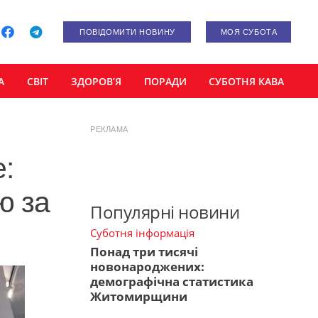
ПОВІДОМИТИ НОВИНУ
МОЯ СУБОТА
А
СВІТ
ЗДОРОВ’Я
ПОРАДИ
СУБОТНЯ КАВА
РЕКЛАМА
е:
ю за
Популярні новини
Суботня інформація
Понад три тисячі
новонароджених:
демографічна статистика
Житомирщини