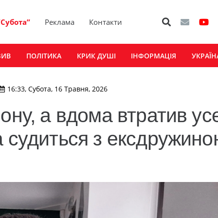
“Субота”
Реклама
Контакти
ЗИВ
ПОЛІТИКА
КРИК ДУШІ
ІНФОРМАЦІЯ
УКРАЇН
16:33, Субота, 16 Травня, 2026
ону, а вдома втратив ус
а судиться з ексдружино