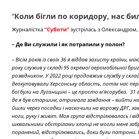
“
Коли бігли по коридору, нас б
Журналістка
“Суботи”
зустрілась з Олександром, 
– Де Ви служили і як потрапили у полон?
– Вісім років із своїх 36 я віддав захисту країни, 
року служив у складі 95 окремої аеромобільної бр
розвідником. У 2022 році продовжив службу у скла
деокуповували Херсонську область, потім нас пер
бої були на Луганщині – це просто м’ясорубка. 31 
де я був старшим, отримала завдання – вийти на
йшли через посадки і наскочили на ворожу ДРГ, зав
ноги, руку і живіт. Моя група відстрілювалась і в
шквальними обстрілами хлопці не могли мене заб
поранений, відстрілювались, доки були патрони. Ро