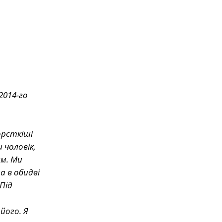
2014-го
орсткіші
 чоловік,
ам. Ми
а в обидві
Під
його. Я