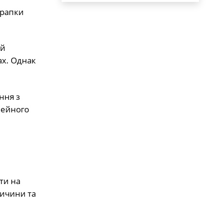
крапки
ий
ах. Однак
ння з
мейного
ти на
ричини та