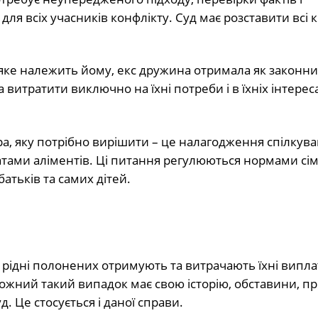
я всіх учасників конфлікту. Суд має розставити всі 
яке належить йому, екс дружина отримала як законн
 витратити виключно на їхні потреби і в їхніх інтерес
, яку потрібно вирішити – це налагодження спілкува
атами аліментів. Ці питання регулюються нормами сі
атьків та самих дітей.
и рідні полонених отримують та витрачають їхні випла
Кожний такий випадок має свою історію, обставини, п
д. Це стосується і даної справи.