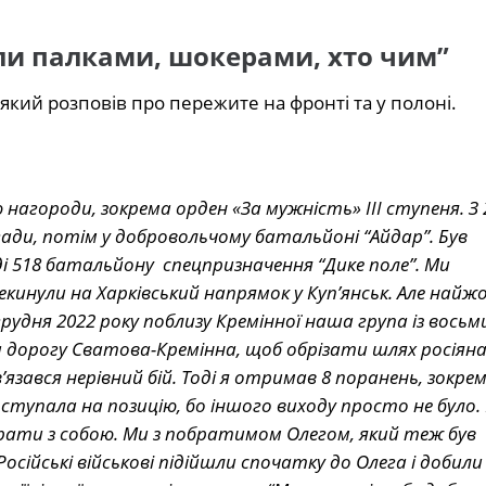
или палками, шокерами, хто чим”
який розповів про пережите на фронті та у полоні.
маю нагороди, зокрема орден «За мужність» III ступеня. З 
игади, потім у добровольчому батальйоні “Айдар”. Був
ді 518 батальйону спецпризначення “Дике поле”. Ми
екинули на Харківський напрямок у Куп’янськ. Але найж
грудня 2022 року поблизу Кремінної наша група із восьми
 дорогу Сватова-Кремінна, щоб обрізати шлях росіян
’язався нерівний бій. Тоді я отримав 8 поранень, зокрем
ідступала на позицію, бо іншого виходу просто не було. 
рати з собою. Ми з побратимом Олегом, який теж був
сійські військові підійшли спочатку до Олега і добили 