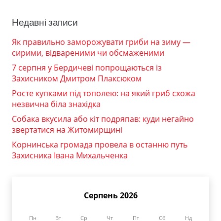
Недавні записи
Як правильно заморожувати гриби на зиму —
сирими, відвареними чи обсмаженими
7 серпня у Бердичеві попрощаються із
Захисником Дмитром Плаксюком
Росте купками під тополею: на який гриб схожа
незвична біла знахідка
Собака вкусила або кіт подряпав: куди негайно
звертатися на Житомирщині
Корнинська громада провела в останню путь
Захисника Івана Михальченка
Серпень 2026
Пн
Вт
Ср
Чт
Пт
Сб
Нд