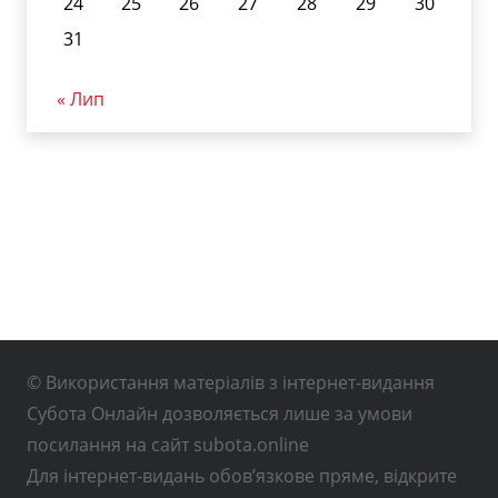
24
25
26
27
28
29
30
31
« Лип
© Використання матеріалів з інтернет-видання
Субота Онлайн дозволяється лише за умови
посилання на сайт subota.online
Для інтернет-видань обов’язкове пряме, відкрите