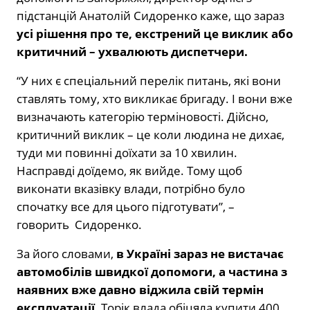
підстанцій Анатолій Сидоренко каже, що зараз
усі рішення про те, екстрений це виклик або
критичний – ухвалюють диспетчери.
“У них є спеціальний перелік питань, які вони
ставлять тому, хто викликає бригаду. І вони вже
визначають категорію терміновості. Дійсно,
критичний виклик – це коли людина не дихає,
туди ми повинні доїхати за 10 хвилин.
Насправді доїдемо, як вийде. Тому щоб
виконати вказівку влади, потрібно було
спочатку все для цього підготувати”, –
говорить Сидоренко.
За його словами,
в Україні зараз не вистачає
автомобілів швидкої допомоги, а частина з
наявних вже давно віджила свій термін
експлуатації.
Торік влада обіцяла купити 400