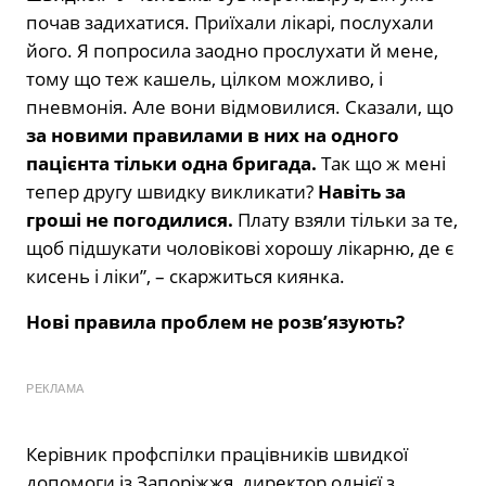
почав задихатися. Приїхали лікарі, послухали
його. Я попросила заодно прослухати й мене,
тому що теж кашель, цілком можливо, і
пневмонія. Але вони відмовилися. Сказали, що
за новими правилами в них на одного
пацієнта тільки одна бригада.
Так що ж мені
тепер другу швидку викликати?
Навіть за
гроші не погодилися.
Плату взяли тільки за те,
щоб підшукати чоловікові хорошу лікарню, де є
кисень і ліки”, – скаржиться киянка.
Нові правила проблем не розв’язують?
РЕКЛАМА
Керівник профспілки працівників швидкої
допомоги із Запоріжжя, директор однієї з