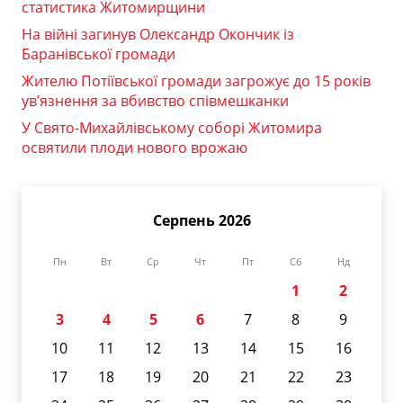
статистика Житомирщини
На війні загинув Олександр Окончик із
Баранівської громади
Жителю Потіївської громади загрожує до 15 років
ув’язнення за вбивство співмешканки
У Свято-Михайлівському соборі Житомира
освятили плоди нового врожаю
Серпень 2026
Пн
Вт
Ср
Чт
Пт
Сб
Нд
1
2
3
4
5
6
7
8
9
10
11
12
13
14
15
16
17
18
19
20
21
22
23