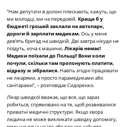
“Нам депутати в долоні плескають, кажуть, що
ми молодці, ми на передовій.
Краще б у
бюджеті грошей заклали на автопарк,
дороги й зарплати медикам.
Ось у мене
дев’ять бригад на швидкій. Дві завтра нікуди не
поїдуть, хоча є машини
. Лікарів немає!
Медики поїхали до Польщі! Вони коли
почули, скільки там пропонують платити,
відразу ж зібралися.
Навіть згодні працювати
не лікарями, а просто парамедиками або
санітарами”, – розповідає Сидоренко.
Лікар швидкої вважає, що все, що зараз
робиться, спрямовано на те, щоб розвивалися
приватні медичні структури. Якщо хвора
людина не може викликати швидку допомогу,
тому що вона не їде або там усе зайнято,