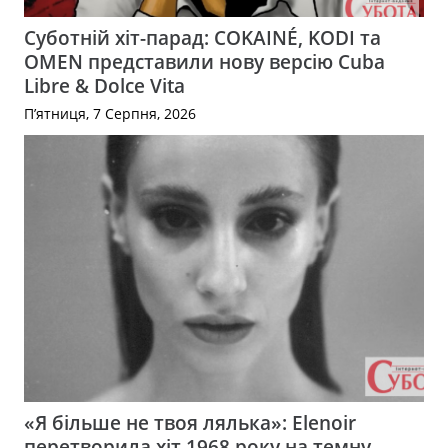
Суботній хіт-парад: COKAINÉ, KODI та
OMEN представили нову версію Cuba
Libre & Dolce Vita
П’ятниця, 7 Серпня, 2026
«Я більше не твоя лялька»: Elenoir
перетворила хіт 1968 року на темну