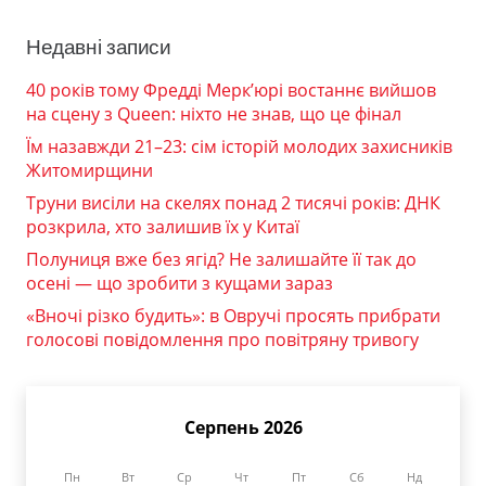
Недавні записи
40 років тому Фредді Мерк’юрі востаннє вийшов
на сцену з Queen: ніхто не знав, що це фінал
Їм назавжди 21–23: сім історій молодих захисників
Житомирщини
Труни висіли на скелях понад 2 тисячі років: ДНК
розкрила, хто залишив їх у Китаї
Полуниця вже без ягід? Не залишайте її так до
осені — що зробити з кущами зараз
«Вночі різко будить»: в Овручі просять прибрати
голосові повідомлення про повітряну тривогу
Серпень 2026
Пн
Вт
Ср
Чт
Пт
Сб
Нд