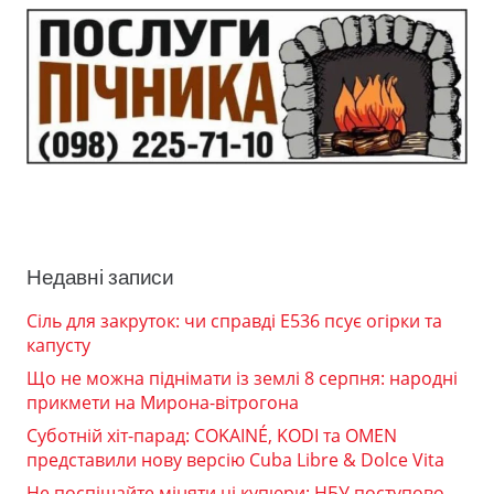
Недавні записи
Сіль для закруток: чи справді Е536 псує огірки та
капусту
Що не можна піднімати із землі 8 серпня: народні
прикмети на Мирона-вітрогона
Суботній хіт-парад: COKAINÉ, KODI та OMEN
представили нову версію Cuba Libre & Dolce Vita
Не поспішайте міняти ці купюри: НБУ поступово