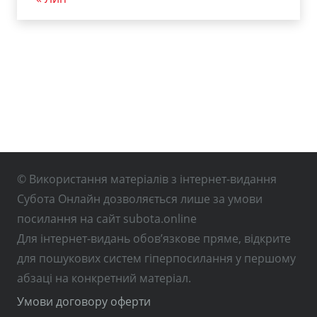
© Використання матеріалів з інтернет-видання
Субота Онлайн дозволяється лише за умови
посилання на сайт subota.online
Для інтернет-видань обов’язкове пряме, відкрите
для пошукових систем гіперпосилання у першому
абзаці на конкретний матеріал.
Умови договору оферти