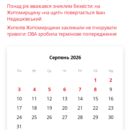
Понад рік вважався зниклим безвісти: на
Житомирщину «на щиті» повертається Іван
Недашківський
Жителів Житомирщини закликали не ігнорувати
тривоги: ОВА зробила термінове попередження
Серпень 2026
Пн
Вт
Ср
Чт
Пт
Сб
Нд
1
2
3
4
5
6
7
8
9
10
11
12
13
14
15
16
17
18
19
20
21
22
23
24
25
26
27
28
29
30
31