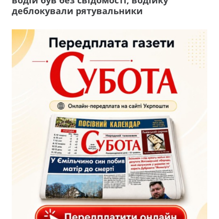
водій був без свідомості, водійку
деблокували рятувальники