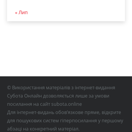
« Лип
© Використання матеріалів з інтернет-видання
Субота Онлайн дозволяється лише за умови
посилання на сайт subota.online
Для інтернет-видань обов’язкове пряме, відкрите
для пошукових систем гіперпосилання у першому
абзаці на конкретний матеріал.