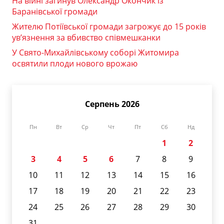
На війні загинув Олександр Окончик із
Баранівської громади
Жителю Потіївської громади загрожує до 15 років
ув’язнення за вбивство співмешканки
У Свято-Михайлівському соборі Житомира
освятили плоди нового врожаю
Серпень 2026
Пн
Вт
Ср
Чт
Пт
Сб
Нд
1
2
3
4
5
6
7
8
9
10
11
12
13
14
15
16
17
18
19
20
21
22
23
24
25
26
27
28
29
30
31