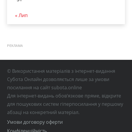
« Лип
РЕКЛАМА
© Використання матеріалів з інтернет-видання
Субота Онлайн дозволяється лише за умови
посилання на сайт subota.online
Для інтернет-видань обов’язкове пряме, відкрите
для пошукових систем гіперпосилання у першому
абзаці на конкретний матеріал.
Умови договору оферти
Конфіденційність