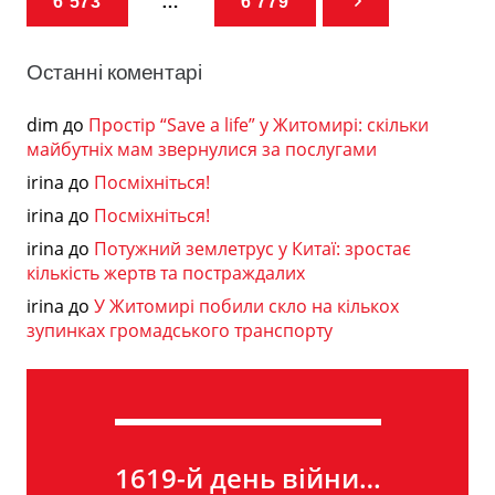
6 573
…
6 779
Останні коментарі
dim
до
Простір “Save a life” у Житомирі: скільки
майбутніх мам звернулися за послугами
irina
до
Посміхніться!
irina
до
Посміхніться!
irina
до
Потужний землетрус у Китаї: зростає
кількість жертв та постраждалих
irina
до
У Житомирі побили скло на кількох
зупинках громадського транспорту
1619-й день війни…