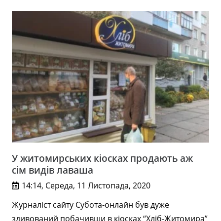
У житомирських кіосках продають аж
сім видів лаваша
14:14, Середа, 11 Листопада, 2020
Журналіст сайту Субота-онлайн був дуже
здивований побачивши в кіосках “Хліб-Житомира”