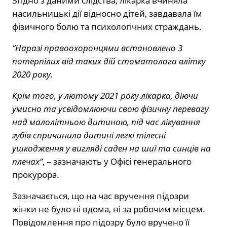
Згідно з даними слідства, лікарка вчиняла
насильницькі дії відносно дітей, завдавала їм
фізичного болю та психологічних страждань.
“Наразі правоохоронцями встановлено 3
потерпілих від таких дій стоматолога влітку
2020 року.
Крім того, у лютому 2021 року лікарка, діючи
умисно та усвідомлюючи свою фізичну перевагу
над малолітньою дитиною, під час лікування
зубів спричинила дитині легкі тілесні
ушкодження у вигляді саден на шиї та синців на
плечах”
, – зазначають у Офісі генерального
прокурора.
Зазначається, що на час вручення підозри
жінки не було ні вдома, ні за робочим місцем.
Повідомлення про підозру було вручено її