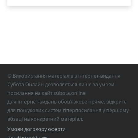
© Використання матеріалів з інтернет-видання
Субота Онлайн дозволяється лише за умови
посилання на сайт subota.online
Для інтернет-видань обов’язкове пряме, відкрите
для пошукових систем гіперпосилання у першому
абзаці на конкретний матеріал.
Умови договору оферти