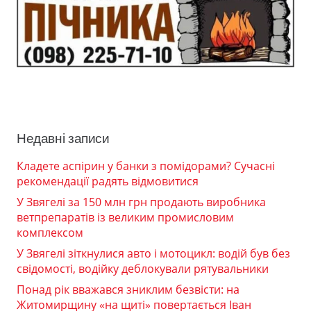
Недавні записи
Кладете аспірин у банки з помідорами? Сучасні
рекомендації радять відмовитися
У Звягелі за 150 млн грн продають виробника
ветпрепаратів із великим промисловим
комплексом
У Звягелі зіткнулися авто і мотоцикл: водій був без
свідомості, водійку деблокували рятувальники
Понад рік вважався зниклим безвісти: на
Житомирщину «на щиті» повертається Іван