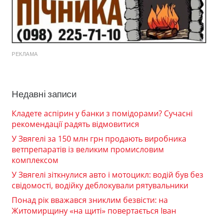
РЕКЛАМА
Недавні записи
Кладете аспірин у банки з помідорами? Сучасні
рекомендації радять відмовитися
У Звягелі за 150 млн грн продають виробника
ветпрепаратів із великим промисловим
комплексом
У Звягелі зіткнулися авто і мотоцикл: водій був без
свідомості, водійку деблокували рятувальники
Понад рік вважався зниклим безвісти: на
Житомирщину «на щиті» повертається Іван