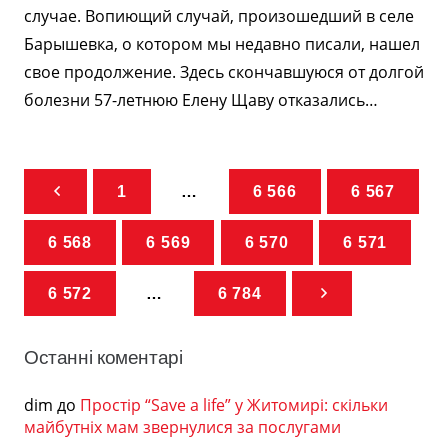
случае. Вопиющий случай, произошедший в селе
Барышевка, о котором мы недавно писали, нашел
свое продолжение. Здесь скончавшуюся от долгой
болезни 57-летнюю Елену Щаву отказались…
1
…
6 566
6 567
6 568
6 569
6 570
6 571
6 572
…
6 784
Останні коментарі
dim
до
Простір “Save a life” у Житомирі: скільки
майбутніх мам звернулися за послугами