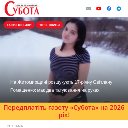
ГАРЯЧІ НОВИНИ
ТОП НОВИНИ
На Житомирщині розшукують 17-річну Світлану
Ромащенко: має два татуювання на руках
Передплатіть газету «Субота» на 2026
рік!
РЕКЛАМА