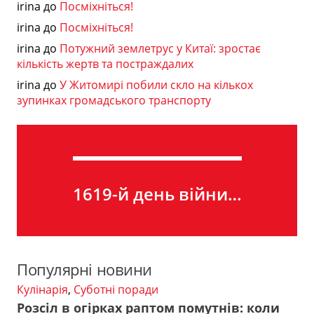
irina
до
Посміхніться!
irina
до
Посміхніться!
irina
до
Потужний землетрус у Китаї: зростає
кількість жертв та постраждалих
irina
до
У Житомирі побили скло на кількох
зупинках громадського транспорту
1619-й день війни…
Популярні новини
Кулінарія
,
Суботні поради
Розсіл в огірках раптом помутнів: коли